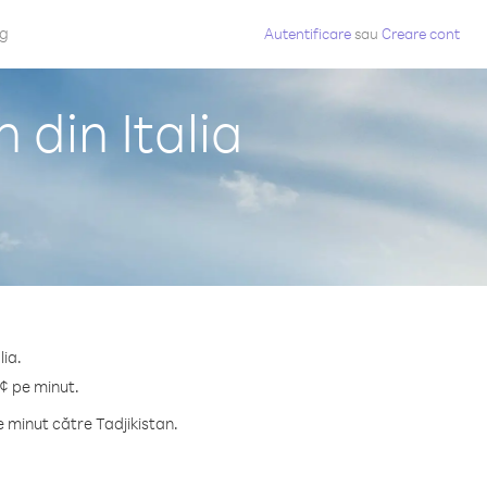
og
Autentificare
sau
Creare cont
 din Italia
lia.
 ¢ pe minut.
 minut către Tadjikistan.