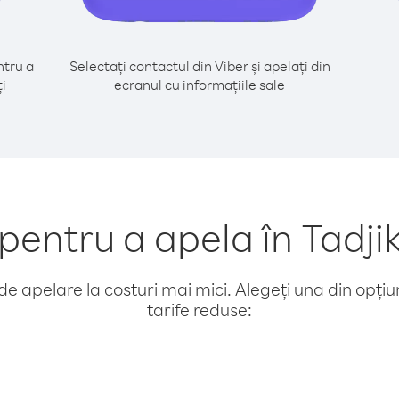
tru a
Selectați contactul din Viber și apelați din
ți
ecranul cu informațiile sale
ntru a apela în Tadjiki
e apelare la costuri mai mici. Alegeți una din opțiuni
tarife reduse: