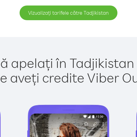
Vizualizați tarifele către Tadjikistan
ă apelați în Tadjikistan
e aveți credite Viber Out