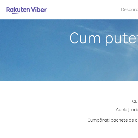
Descăr
Cum puteți
Cu 
Apelați ori
Cumpărați pachete de cre