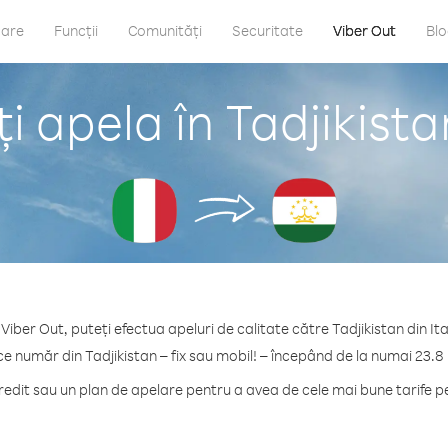
care
Funcții
Comunități
Securitate
Viber Out
Bl
 apela în Tadjikistan
Viber Out, puteți efectua apeluri de calitate către Tadjikistan din Ita
ce număr din Tadjikistan – fix sau mobil! – începând de la numai 23.8
dit sau un plan de apelare pentru a avea de cele mai bune tarife pe