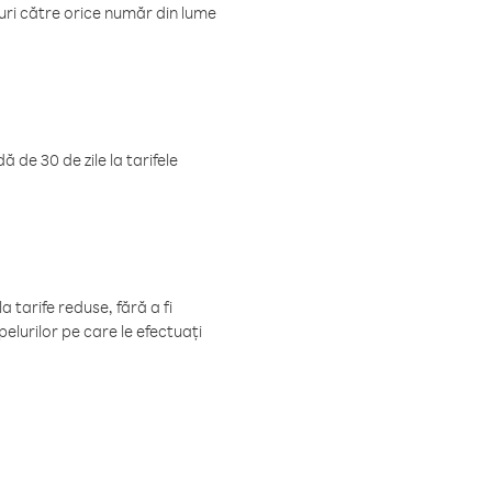
luri către orice număr din lume
 de 30 de zile la tarifele
 tarife reduse, fără a fi
elurilor pe care le efectuați