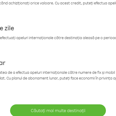
când achiziționați orice valoare. Cu acest credit, puteți efectua ape
e zile
efectuați apeluri internaționale către destinația aleasă pe o perioadă
ar
tea de a efectua apeluri internaționale către numere de fix și mobil la
at. Cu planul de abonament lunar, puteți face economii în privința ap
Căutați mai multe destinații