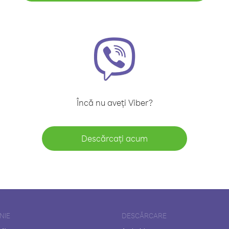
Încă nu aveți Viber?
Descărcați acum
NIE
DESCĂRCARE