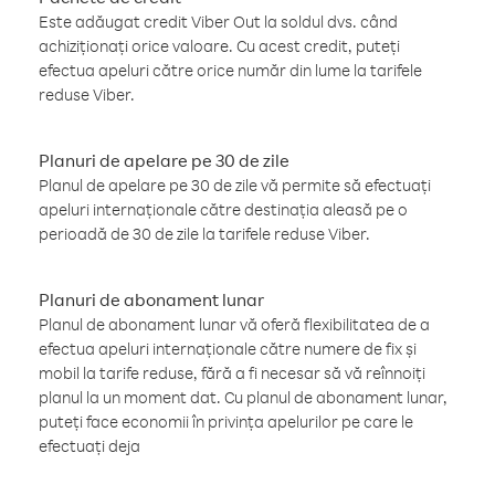
Este adăugat credit Viber Out la soldul dvs. când
achiziționați orice valoare. Cu acest credit, puteți
efectua apeluri către orice număr din lume la tarifele
reduse Viber.
Planuri de apelare pe 30 de zile
Planul de apelare pe 30 de zile vă permite să efectuați
apeluri internaționale către destinația aleasă pe o
perioadă de 30 de zile la tarifele reduse Viber.
Planuri de abonament lunar
Planul de abonament lunar vă oferă flexibilitatea de a
efectua apeluri internaționale către numere de fix și
mobil la tarife reduse, fără a fi necesar să vă reînnoiți
planul la un moment dat. Cu planul de abonament lunar,
puteți face economii în privința apelurilor pe care le
efectuați deja