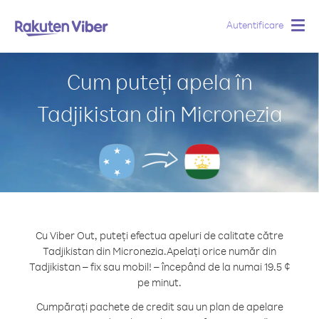
Autentificare
Togg
navig
Cum puteți apela în
Tadjikistan din Micronezia
Cu Viber Out, puteți efectua apeluri de calitate către
Tadjikistan din Micronezia.
Apelați orice număr din
Tadjikistan – fix sau mobil! – începând de la numai 19.5 ¢
pe minut.
Cumpărați pachete de credit sau un plan de apelare