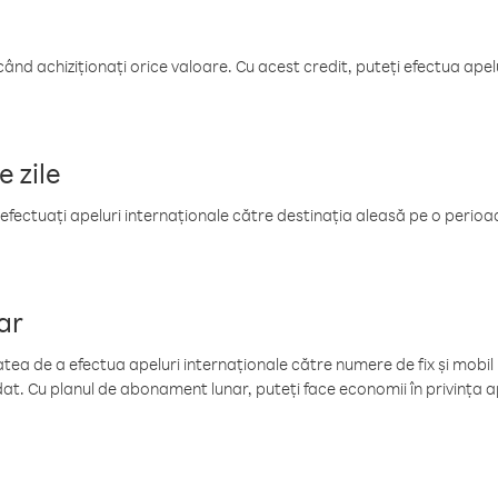
când achiziționați orice valoare. Cu acest credit, puteți efectua ape
e zile
efectuați apeluri internaționale către destinația aleasă pe o perioadă
ar
tea de a efectua apeluri internaționale către numere de fix și mobil la
at. Cu planul de abonament lunar, puteți face economii în privința ap