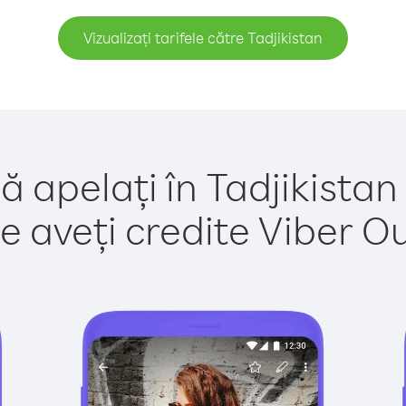
Vizualizați tarifele către Tadjikistan
ă apelați în Tadjikistan
e aveți credite Viber Out