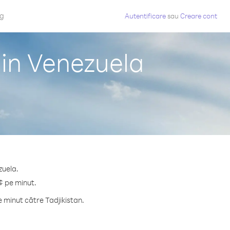
og
Autentificare
sau
Creare cont
din Venezuela
zuela.
 ¢ pe minut.
 minut către Tadjikistan.