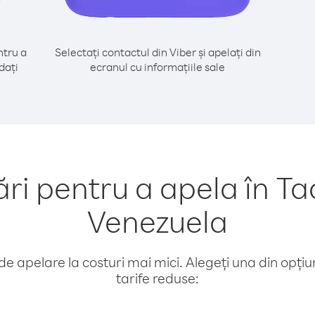
tru a
Selectați contactul din Viber și apelați din
dați
ecranul cu informațiile sale
 pentru a apela în Tad
Venezuela
e apelare la costuri mai mici. Alegeți una din opțiuni
tarife reduse: