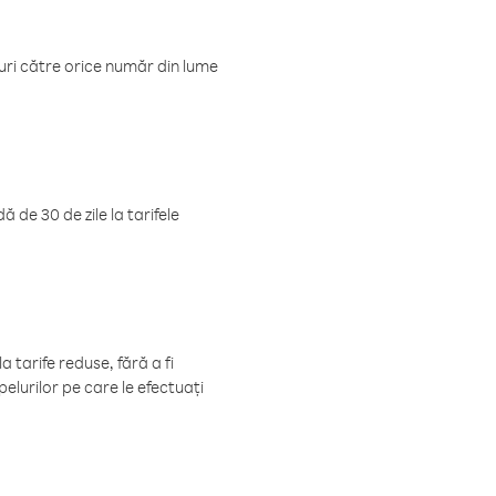
luri către orice număr din lume
 de 30 de zile la tarifele
 tarife reduse, fără a fi
elurilor pe care le efectuați