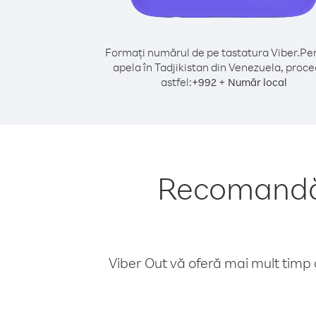
Formați numărul de pe tastatura Viber.
Pen
apela în Tadjikistan din Venezuela, proce
astfel:
+
+
992
Număr local
Recomandări
Viber Out vă oferă mai mult timp d