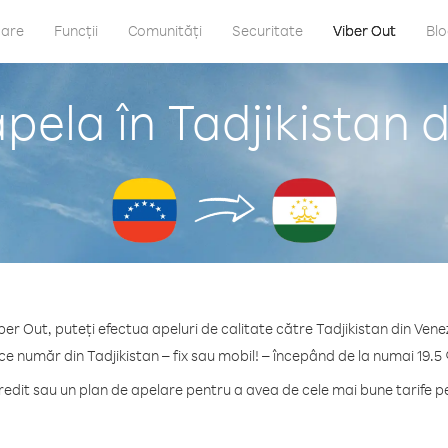
care
Funcții
Comunități
Securitate
Viber Out
Bl
pela în Tadjikistan 
ber Out, puteți efectua apeluri de calitate către Tadjikistan din Vene
ce număr din Tadjikistan – fix sau mobil! – începând de la numai 19.5
dit sau un plan de apelare pentru a avea de cele mai bune tarife pe