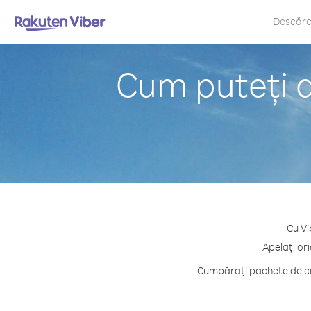
Descăr
Cum puteți a
Cu Vi
Apelați ori
Cumpărați pachete de cre