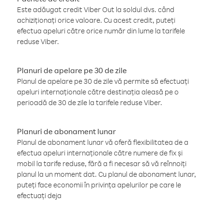
Este adăugat credit Viber Out la soldul dvs. când
achiziționați orice valoare. Cu acest credit, puteți
efectua apeluri către orice număr din lume la tarifele
reduse Viber.
Planuri de apelare pe 30 de zile
Planul de apelare pe 30 de zile vă permite să efectuați
apeluri internaționale către destinația aleasă pe o
perioadă de 30 de zile la tarifele reduse Viber.
Planuri de abonament lunar
Planul de abonament lunar vă oferă flexibilitatea de a
efectua apeluri internaționale către numere de fix și
mobil la tarife reduse, fără a fi necesar să vă reînnoiți
planul la un moment dat. Cu planul de abonament lunar,
puteți face economii în privința apelurilor pe care le
efectuați deja