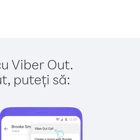
cu Viber Out.
, puteți să: