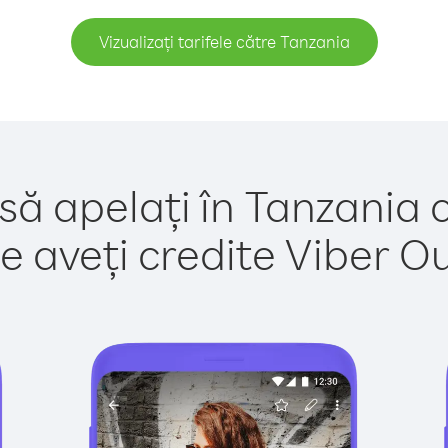
Vizualizați tarifele către Tanzania
să apelați în Tanzania 
e aveți credite Viber Out