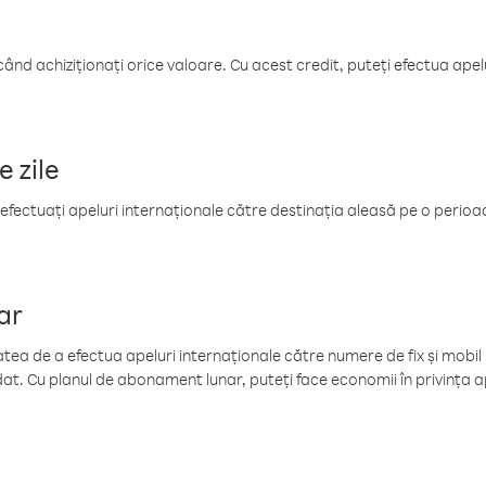
când achiziționați orice valoare. Cu acest credit, puteți efectua ape
e zile
efectuați apeluri internaționale către destinația aleasă pe o perioadă
ar
tea de a efectua apeluri internaționale către numere de fix și mobil la
at. Cu planul de abonament lunar, puteți face economii în privința ap