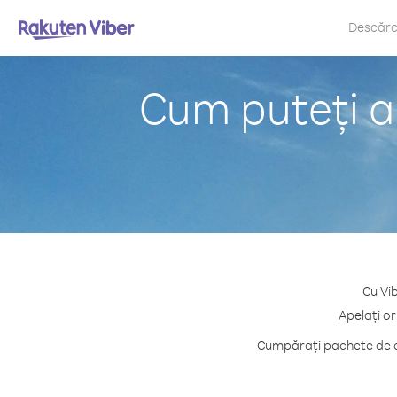
Descăr
Cum puteți a
Cu Vib
Apelați or
Cumpărați pachete de cr