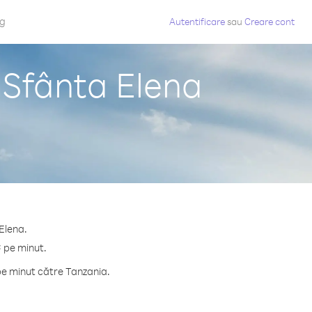
og
Autentificare
sau
Creare cont
 Sfânta Elena
 Elena.
¢ pe minut.
pe minut către Tanzania.