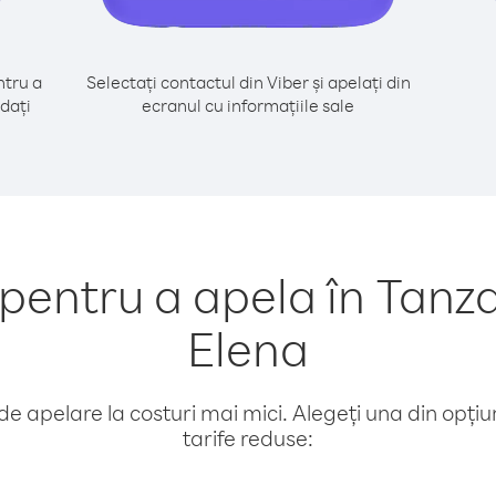
tru a
Selectați contactul din Viber și apelați din
dați
ecranul cu informațiile sale
entru a apela în Tanza
Elena
e apelare la costuri mai mici. Alegeți una din opțiuni
tarife reduse: