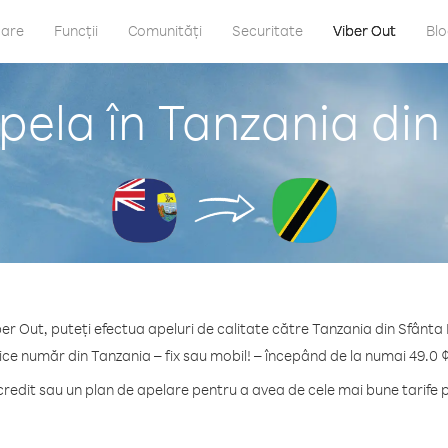
care
Funcții
Comunități
Securitate
Viber Out
Bl
pela în Tanzania din
er Out, puteți efectua apeluri de calitate către Tanzania din Sfânta
ice număr din Tanzania – fix sau mobil! – începând de la numai 49.0 
edit sau un plan de apelare pentru a avea de cele mai bune tarife 