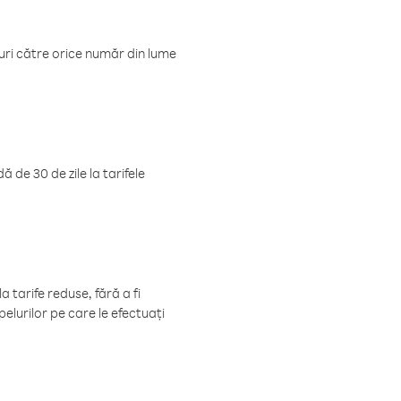
luri către orice număr din lume
 de 30 de zile la tarifele
 tarife reduse, fără a fi
elurilor pe care le efectuați