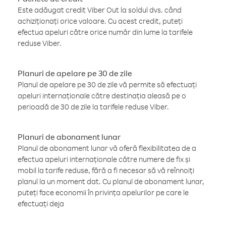
Este adăugat credit Viber Out la soldul dvs. când
achiziționați orice valoare. Cu acest credit, puteți
efectua apeluri către orice număr din lume la tarifele
reduse Viber.
Planuri de apelare pe 30 de zile
Planul de apelare pe 30 de zile vă permite să efectuați
apeluri internaționale către destinația aleasă pe o
perioadă de 30 de zile la tarifele reduse Viber.
Planuri de abonament lunar
Planul de abonament lunar vă oferă flexibilitatea de a
efectua apeluri internaționale către numere de fix și
mobil la tarife reduse, fără a fi necesar să vă reînnoiți
planul la un moment dat. Cu planul de abonament lunar,
puteți face economii în privința apelurilor pe care le
efectuați deja