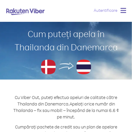
Autentificare
Togg
navig
Cum puteți apela în
Thailanda din Danemarca
Cu Viber Out, puteți efectua apeluri de calitate către
Thailanda din Danemarca.
Apelați orice număr din
Thailanda – fix sau mobil! – începând de la numai 6.6 ¢
pe minut.
Cumpărați pachete de credit sau un plan de apelare