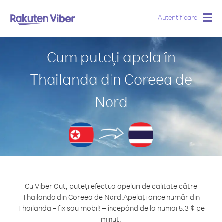
Autentificare
Togg
navig
Cum puteți apela în
Thailanda din Coreea de
Nord
Cu Viber Out, puteți efectua apeluri de calitate către
Thailanda din Coreea de Nord.
Apelați orice număr din
Thailanda – fix sau mobil! – începând de la numai 5.3 ¢ pe
minut.