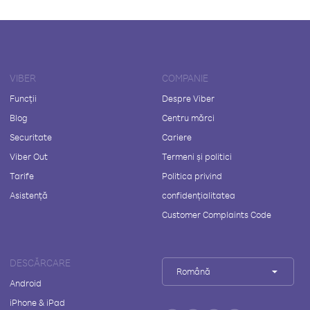
VIBER
COMPANIE
Funcții
Despre Viber
Blog
Centru mărci
Securitate
Cariere
Viber Out
Termeni și politici
Tarife
Politica privind
Asistență
confidențialitatea
Customer Complaints Code
DESCĂRCARE
Română
Android
iPhone & iPad