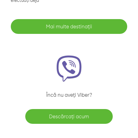
efectuați deja
Mai multe destinații
Încă nu aveți Viber?
Descărcați acum