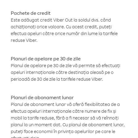
Pachete de credit
Este adăugat credit Viber Out la soldul dvs. când
achiziționați orice valoare. Cu acest credit, puteți
efectua apeluri către orice număr din lume la tarifele
reduse Viber.
Planuri de apelare pe 30 de zile
Planul de apelare pe 30 de zile vă permite să efectuați
apeluri internaționale către destinația aleasă pe o
perioadă de 30 de zile la tarifele reduse Viber.
Planuri de abonament lunar
Planul de abonament lunar vă oferă flexibilitatea de a
efectua apeluri internaționale către numere de fix și
mobil la tarife reduse, fără a fi necesar să vă reînnoiți
planul la un moment dat. Cu planul de abonament lunar,
puteți face economii în privința apelurilor pe care le