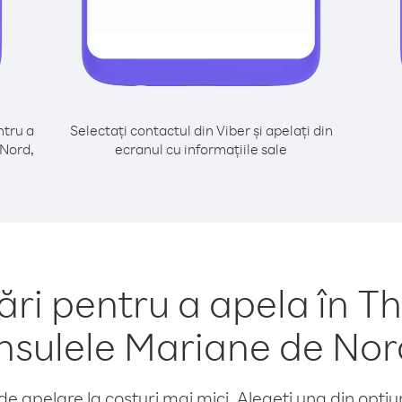
tru a
Selectați contactul din Viber și apelați din
 Nord,
ecranul cu informațiile sale
i pentru a apela în Th
Insulele Mariane de Nor
e apelare la costuri mai mici. Alegeți una din opțiuni