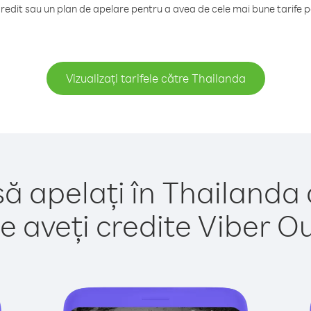
edit sau un plan de apelare pentru a avea de cele mai bune tarife p
Vizualizați tarifele către Thailanda
să apelați în Thailanda 
e aveți credite Viber Out