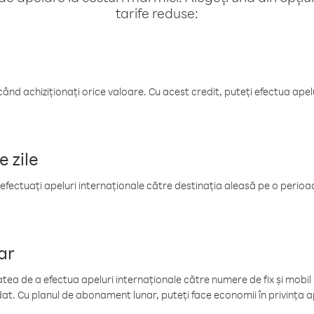
tarife reduse:
când achiziționați orice valoare. Cu acest credit, puteți efectua ape
e zile
efectuați apeluri internaționale către destinația aleasă pe o perioadă
ar
tea de a efectua apeluri internaționale către numere de fix și mobil la
at. Cu planul de abonament lunar, puteți face economii în privința ap