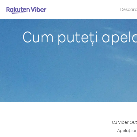
Descăr
Cum puteți apela
Cu Viber Out
Apelați or