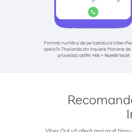
Formați numărul de pe tastatura Viber.
Pen
apela în Thailanda din Insulele Mariane de
procedați astfel:
+
+
66
Număr local
Recomandăr
Viber Out vă oferă mai mult timp d