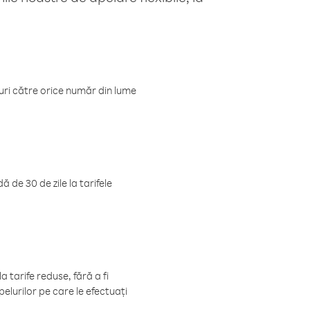
luri către orice număr din lume
 de 30 de zile la tarifele
 tarife reduse, fără a fi
elurilor pe care le efectuați