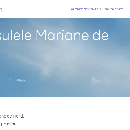
og
Autentificare
sau
Creare cont
sulele Mariane de
iane de Nord.
¢ pe minut.