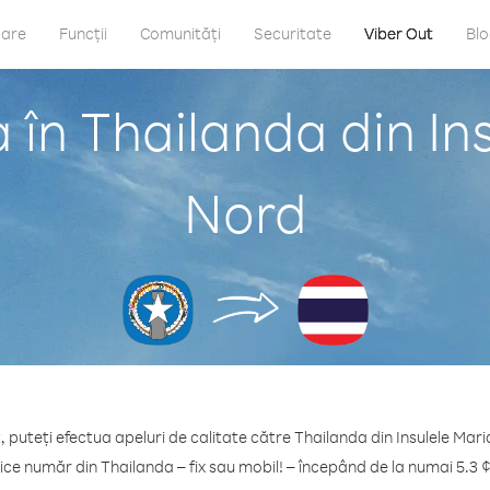
care
Funcții
Comunități
Securitate
Viber Out
Bl
 în Thailanda din In
Nord
, puteți efectua apeluri de calitate către Thailanda din Insulele Mar
ice număr din Thailanda – fix sau mobil! – începând de la numai 5.3 