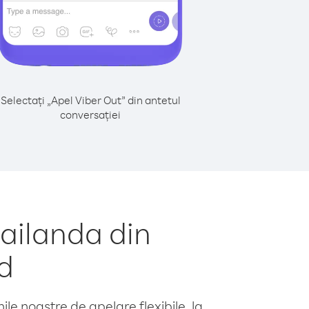
Selectați „Apel Viber Out” din antetul
conversației
ailanda din
d
le noastre de apelare flexibile, la