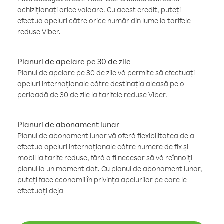
achiziționați orice valoare. Cu acest credit, puteți
efectua apeluri către orice număr din lume la tarifele
reduse Viber.
Planuri de apelare pe 30 de zile
Planul de apelare pe 30 de zile vă permite să efectuați
apeluri internaționale către destinația aleasă pe o
perioadă de 30 de zile la tarifele reduse Viber.
Planuri de abonament lunar
Planul de abonament lunar vă oferă flexibilitatea de a
efectua apeluri internaționale către numere de fix și
mobil la tarife reduse, fără a fi necesar să vă reînnoiți
planul la un moment dat. Cu planul de abonament lunar,
puteți face economii în privința apelurilor pe care le
efectuați deja