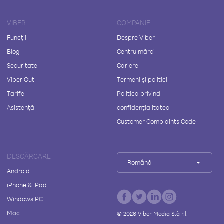
VIBER
COMPANIE
Funcții
Despre Viber
Blog
Centru mărci
Securitate
Cariere
Viber Out
Termeni și politici
Tarife
Politica privind
Asistență
confidențialitatea
Customer Complaints Code
DESCĂRCARE
Română
Android
iPhone & iPad
Windows PC
Mac
©
2026
Viber Media S.à r.l.