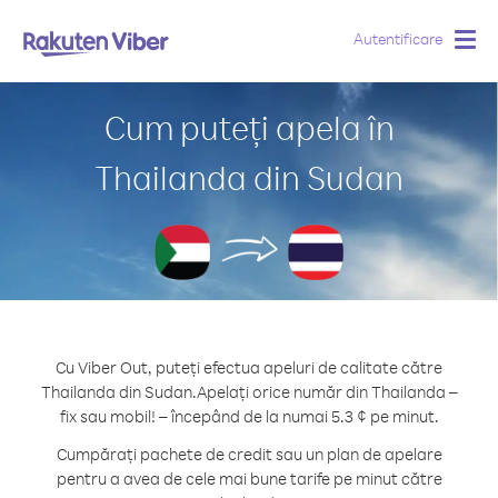
Autentificare
Togg
navig
Cum puteți apela în
Thailanda din Sudan
Cu Viber Out, puteți efectua apeluri de calitate către
Thailanda din Sudan.
Apelați orice număr din Thailanda –
fix sau mobil! – începând de la numai 5.3 ¢ pe minut.
Cumpărați pachete de credit sau un plan de apelare
pentru a avea de cele mai bune tarife pe minut către