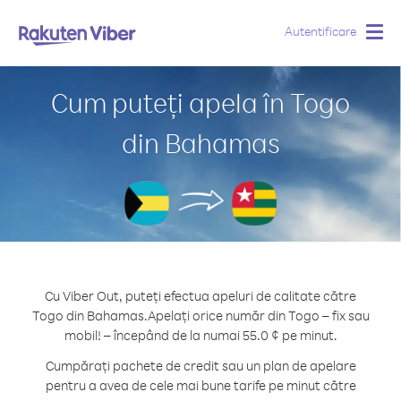
Autentificare
Togg
navig
Cum puteți apela în Togo
din Bahamas
Cu Viber Out, puteți efectua apeluri de calitate către
Togo din Bahamas.
Apelați orice număr din Togo – fix sau
mobil! – începând de la numai 55.0 ¢ pe minut.
Cumpărați pachete de credit sau un plan de apelare
pentru a avea de cele mai bune tarife pe minut către