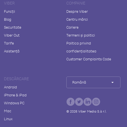
VIBER
COMPANIE
Funcții
Despre Viber
Blog
Centru mărci
Securitate
Cariere
Viber Out
Termeni și politici
Tarife
Politica privind
Asistență
confidențialitatea
Customer Complaints Code
DESCĂRCARE
Română
Android
iPhone & iPad
Windows PC
Mac
©
2026
Viber Media S.à r.l.
Linux