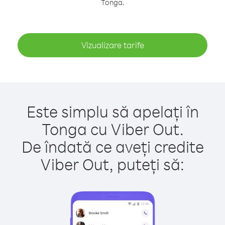
Tonga.
Vizualizare tarife
Este simplu să apelați în
Tonga cu Viber Out.
De îndată ce aveți credite
Viber Out, puteți să: