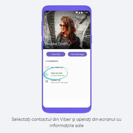
Selectați contactul din Viber și apelați din ecranul cu
informațiile sale