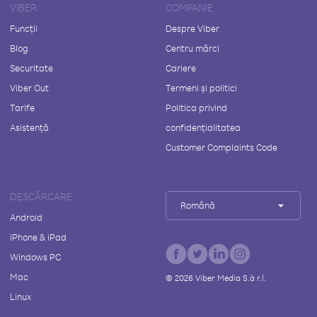
VIBER
COMPANIE
Funcții
Despre Viber
Blog
Centru mărci
Securitate
Cariere
Viber Out
Termeni și politici
Tarife
Politica privind
Asistență
confidențialitatea
Customer Complaints Code
DESCĂRCARE
Română
Android
iPhone & iPad
Windows PC
Mac
©
2026
Viber Media S.à r.l.
Linux