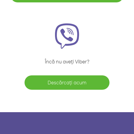
Încă nu aveți Viber?
Descărcați acum