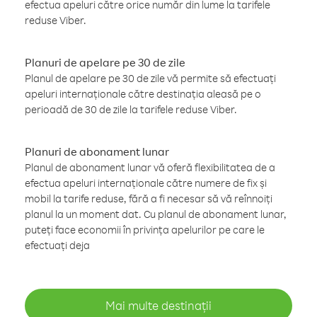
efectua apeluri către orice număr din lume la tarifele
reduse Viber.
Planuri de apelare pe 30 de zile
Planul de apelare pe 30 de zile vă permite să efectuați
apeluri internaționale către destinația aleasă pe o
perioadă de 30 de zile la tarifele reduse Viber.
Planuri de abonament lunar
Planul de abonament lunar vă oferă flexibilitatea de a
efectua apeluri internaționale către numere de fix și
mobil la tarife reduse, fără a fi necesar să vă reînnoiți
planul la un moment dat. Cu planul de abonament lunar,
puteți face economii în privința apelurilor pe care le
efectuați deja
Mai multe destinații