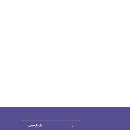
Română