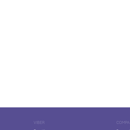
VIBER
COMPA