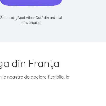
Selectați „Apel Viber Out” din antetul
conversației
ga din Franţa
le noastre de apelare flexibile, la