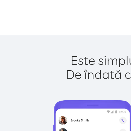
Este simpl
De îndată c