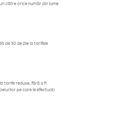
luri către orice număr din lume
 de 30 de zile la tarifele
 tarife reduse, fără a fi
elurilor pe care le efectuați