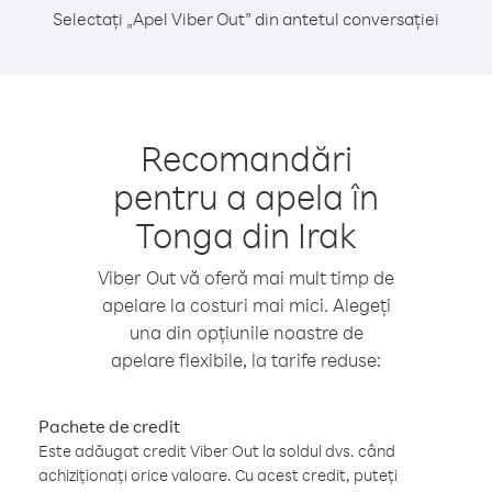
Selectați „Apel Viber Out” din antetul conversației
Recomandări
pentru a apela în
Tonga din Irak
Viber Out vă oferă mai mult timp de
apelare la costuri mai mici. Alegeți
una din opțiunile noastre de
apelare flexibile, la tarife reduse:
Pachete de credit
Este adăugat credit Viber Out la soldul dvs. când
achiziționați orice valoare. Cu acest credit, puteți