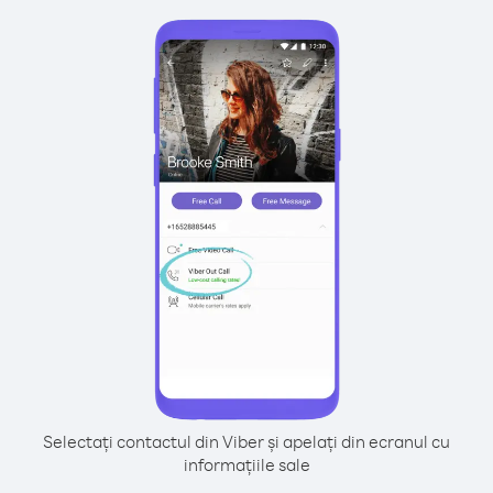
Selectați contactul din Viber și apelați din ecranul cu
informațiile sale