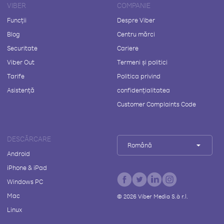
VIBER
COMPANIE
Funcții
Despre Viber
Blog
Centru mărci
Securitate
Cariere
Viber Out
Termeni și politici
Tarife
Politica privind
Asistență
confidențialitatea
Customer Complaints Code
DESCĂRCARE
Română
Android
iPhone & iPad
Windows PC
Mac
©
2026
Viber Media S.à r.l.
Linux