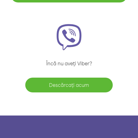
Încă nu aveți Viber?
Descărcați acum