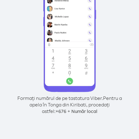
Formați numărul de pe tastatura Viber.
Pentru a
apela în Tonga din Kiribati, procedați
astfel:
+
+
676
Număr local