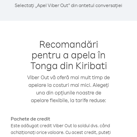
Selectați „Apel Viber Out” din antetul conversației
Recomandări
pentru a apela în
Tonga din Kiribati
Viber Out vă oferă mai mult timp de
apelare la costuri mai mici. Alegeți
una din opțiunile noastre de
apelare flexibile, la tarife reduse:
Pachete de credit
Este adăugat credit Viber Out la soldul dvs. când
achiziționați orice valoare. Cu acest credit, puteți