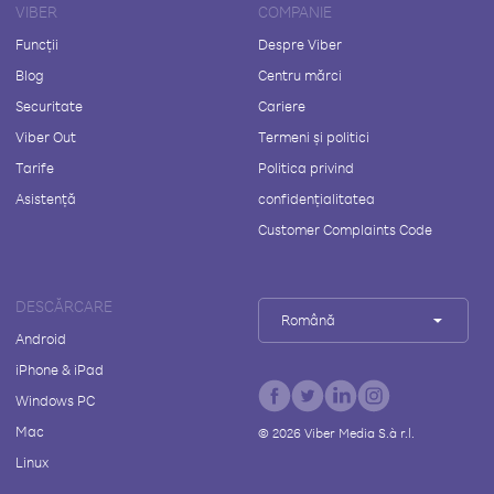
VIBER
COMPANIE
Funcții
Despre Viber
Blog
Centru mărci
Securitate
Cariere
Viber Out
Termeni și politici
Tarife
Politica privind
Asistență
confidențialitatea
Customer Complaints Code
DESCĂRCARE
Română
Android
iPhone & iPad
Windows PC
Mac
©
2026
Viber Media S.à r.l.
Linux