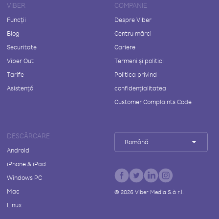
VIBER
COMPANIE
Funcții
Despre Viber
Blog
Centru mărci
Securitate
Cariere
Viber Out
Termeni și politici
Tarife
Politica privind
Asistență
confidențialitatea
Customer Complaints Code
DESCĂRCARE
Română
Android
iPhone & iPad
Windows PC
Mac
©
2026
Viber Media S.à r.l.
Linux