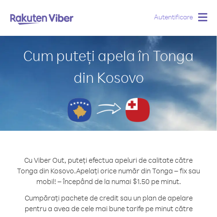
Autentificare
Togg
navig
Cum puteți apela în Tonga
din Kosovo
Cu Viber Out, puteți efectua apeluri de calitate către
Tonga din Kosovo.
Apelați orice număr din Tonga – fix sau
mobil! – începând de la numai $1.50 pe minut.
Cumpărați pachete de credit sau un plan de apelare
pentru a avea de cele mai bune tarife pe minut către