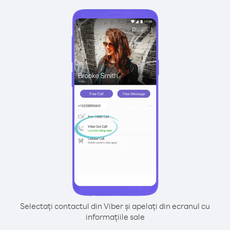
Selectați contactul din Viber și apelați din ecranul cu
informațiile sale