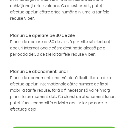
achiziționați orice valoare. Cu acest credit, puteți
efectua apeluri către orice număr din lume la tarifele
reduse Viber.
Planuri de apelare pe 30 de zile
Planul de apelare pe 30 de zile vă permite să efectuați
apeluri internaționale către destinația aleasă pe o
perioadă de 30 de zile la tarifele reduse Viber.
Planuri de abonament lunar
Planul de abonament lunar vă oferă flexibilitatea de a
efectua apeluri internaționale către numere de fix și
mobil la tarife reduse, fără a fi necesar să vă reînnoiți
planul la un moment dat. Cu planul de abonament lunar,
puteți face economii în privința apelurilor pe care le
efectuați deja