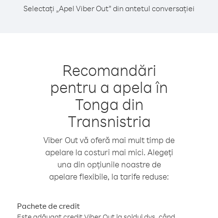
Selectați „Apel Viber Out” din antetul conversației
Recomandări
pentru a apela în
Tonga din
Transnistria
Viber Out vă oferă mai mult timp de
apelare la costuri mai mici. Alegeți
una din opțiunile noastre de
apelare flexibile, la tarife reduse:
Pachete de credit
Este adăugat credit Viber Out la soldul dvs. când