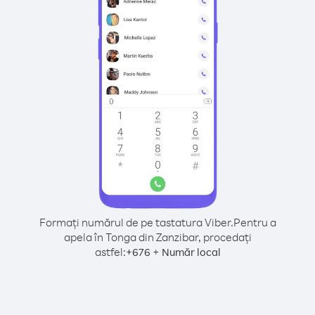
Formați numărul de pe tastatura Viber.
Pentru a
apela în Tonga din Zanzibar, procedați
astfel:
+
+
676
Număr local