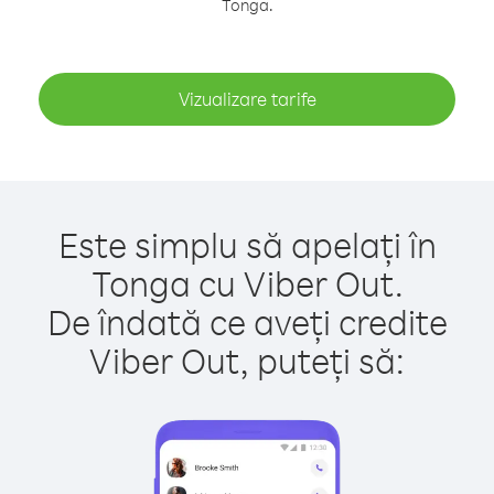
Tonga.
Vizualizare tarife
Este simplu să apelați în
Tonga cu Viber Out.
De îndată ce aveți credite
Viber Out, puteți să: