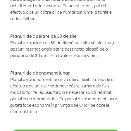
achiziționați orice valoare. Cu acest credit, puteți
efectua apeluri către orice număr din lume la tarifele
reduse Viber.
Planuri de apelare pe 30 de zile
Planul de apelare pe 30 de zile vă permite să efectuați
apeluri internaționale către destinația aleasă pe o
perioadă de 30 de zile la tarifele reduse Viber.
Planuri de abonament lunar
Planul de abonament lunar vă oferă flexibilitatea de a
efectua apeluri internaționale către numere de fix și
mobil la tarife reduse, fără a fi necesar să vă reînnoiți
planul la un moment dat. Cu planul de abonament lunar,
puteți face economii în privința apelurilor pe care le
efectuați deja