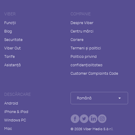
VIBER
COMPANIE
Funcții
Despre Viber
Blog
Centru mărci
Securitate
Cariere
Viber Out
Termeni și politici
Tarife
Politica privind
Asistență
confidențialitatea
Customer Complaints Code
DESCĂRCARE
Română
Android
iPhone & iPad
Windows PC
Mac
©
2026
Viber Media S.à r.l.