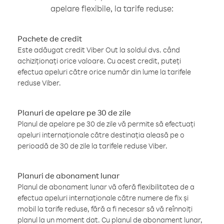
apelare flexibile, la tarife reduse:
Pachete de credit
Este adăugat credit Viber Out la soldul dvs. când
achiziționați orice valoare. Cu acest credit, puteți
efectua apeluri către orice număr din lume la tarifele
reduse Viber.
Planuri de apelare pe 30 de zile
Planul de apelare pe 30 de zile vă permite să efectuați
apeluri internaționale către destinația aleasă pe o
perioadă de 30 de zile la tarifele reduse Viber.
Planuri de abonament lunar
Planul de abonament lunar vă oferă flexibilitatea de a
efectua apeluri internaționale către numere de fix și
mobil la tarife reduse, fără a fi necesar să vă reînnoiți
planul la un moment dat. Cu planul de abonament lunar,