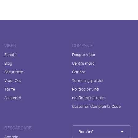
VIBER
COMPANIE
Funcții
Despre Viber
Blog
Centru mărci
Securitate
Cariere
Viber Out
Termeni și politici
Tarife
Politica privind
Asistență
confidențialitatea
Customer Complaints Code
DESCĂRCARE
Română
Android