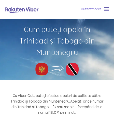
Autentificare
Togg
navig
Cum puteți apela în
Trinidad şi Tobago din
Muntenegru
Cu Viber Out, puteți efectua apeluri de calitate către
Trinidad şi Tobago din Muntenegru.
Apelați orice număr
din Trinidad şi Tobago – fix sau mobil! – începând de la
numai 18.0 ¢ pe minut.