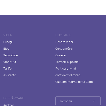
VIBER
COMPANIE
Funcții
Despre Viber
Blog
Centru mărci
Securitate
Cariere
Viber Out
Termeni și politici
Tarife
Politica privind
Asistență
confidențialitatea
Customer Complaints Code
DESCĂRCARE
Română
Android