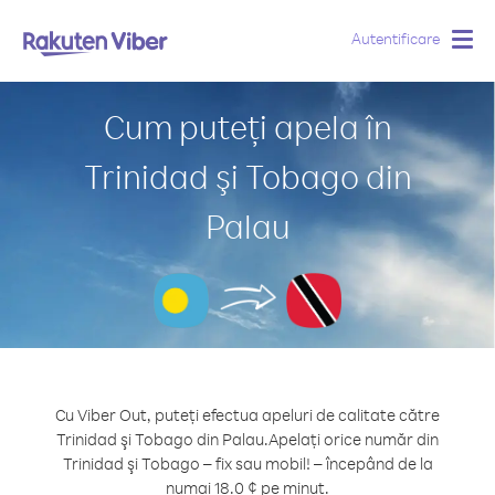
Autentificare
Togg
navig
Cum puteți apela în
Trinidad şi Tobago din
Palau
Cu Viber Out, puteți efectua apeluri de calitate către
Trinidad şi Tobago din Palau.
Apelați orice număr din
Trinidad şi Tobago – fix sau mobil! – începând de la
numai 18.0 ¢ pe minut.