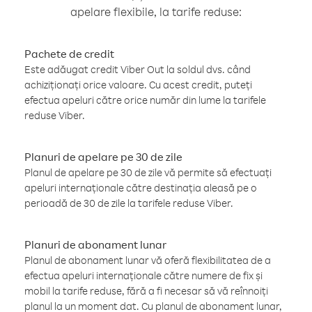
apelare flexibile, la tarife reduse:
Pachete de credit
Este adăugat credit Viber Out la soldul dvs. când
achiziționați orice valoare. Cu acest credit, puteți
efectua apeluri către orice număr din lume la tarifele
reduse Viber.
Planuri de apelare pe 30 de zile
Planul de apelare pe 30 de zile vă permite să efectuați
apeluri internaționale către destinația aleasă pe o
perioadă de 30 de zile la tarifele reduse Viber.
Planuri de abonament lunar
Planul de abonament lunar vă oferă flexibilitatea de a
efectua apeluri internaționale către numere de fix și
mobil la tarife reduse, fără a fi necesar să vă reînnoiți
planul la un moment dat. Cu planul de abonament lunar,