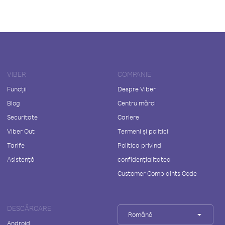
VIBER
COMPANIE
Funcții
Despre Viber
Blog
Centru mărci
Securitate
Cariere
Viber Out
Termeni și politici
Tarife
Politica privind
Asistență
confidențialitatea
Customer Complaints Code
DESCĂRCARE
Română
Android