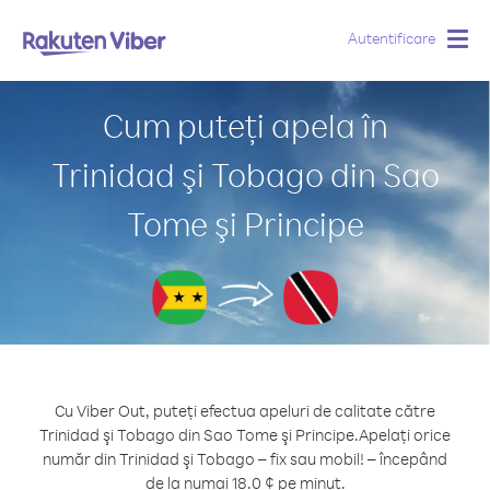
Autentificare
Togg
navig
Cum puteți apela în
Trinidad şi Tobago din Sao
Tome şi Principe
Cu Viber Out, puteți efectua apeluri de calitate către
Trinidad şi Tobago din Sao Tome şi Principe.
Apelați orice
număr din Trinidad şi Tobago – fix sau mobil! – începând
de la numai 18.0 ¢ pe minut.