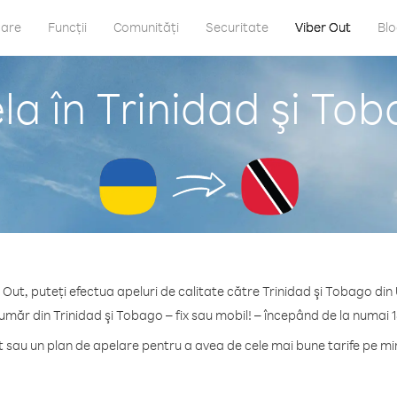
care
Funcții
Comunități
Securitate
Viber Out
Bl
a în Trinidad şi To
 Out, puteți efectua apeluri de calitate către Trinidad şi Tobago din
umăr din Trinidad şi Tobago – fix sau mobil! – începând de la numai 
sau un plan de apelare pentru a avea de cele mai bune tarife pe mi