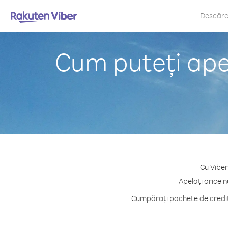
Descăr
Cum puteți apel
Cu Viber
Apelați orice n
Cumpărați pachete de credit 