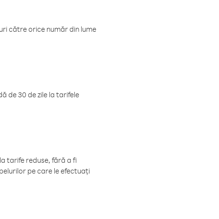
luri către orice număr din lume
 de 30 de zile la tarifele
 tarife reduse, fără a fi
elurilor pe care le efectuați