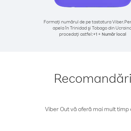
Formați numărul de pe tastatura Viber.
Pen
apela în Trinidad şi Tobago din Ucraina
procedați astfel:
+
+
1
Număr local
Recomandări 
Viber Out vă oferă mai mult timp d