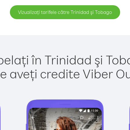
Vizualizați tarifele către Trinidad şi Tobago
elați în Trinidad şi To
e aveți credite Viber Out