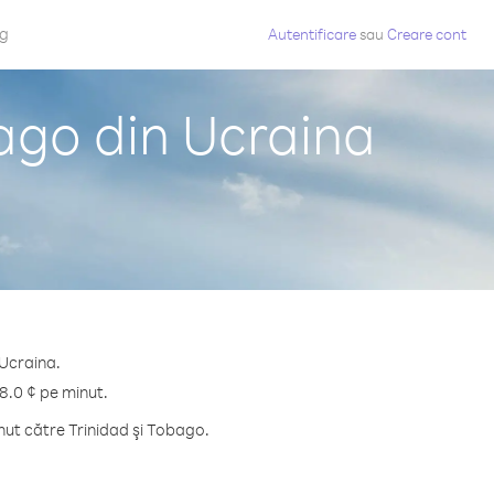
og
Autentificare
sau
Creare cont
bago din Ucraina
 Ucraina.
18.0 ¢ pe minut.
nut către Trinidad şi Tobago.