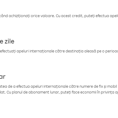
când achiziționați orice valoare. Cu acest credit, puteți efectua ape
e zile
efectuați apeluri internaționale către destinația aleasă pe o perioadă
ar
tea de a efectua apeluri internaționale către numere de fix și mobil la
at. Cu planul de abonament lunar, puteți face economii în privința ap