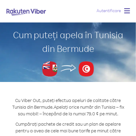
Autentificare
Togg
navig
Cum puteți apela în Tunisia
din Bermude
Cu Viber Out, puteți efectua apeluri de calitate către
Tunisia din Bermude.
Apelați orice număr din Tunisia – fix
sau mobil! – începând de la numai 79.0 ¢ pe minut.
Cumpărați pachete de credit sau un plan de apelare
pentru a avea de cele mai bune tarife pe minut către