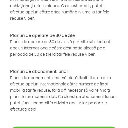
achiziționați orice valoare. Cu acest credit, puteți
efectua apeluri către orice număr din lume la tarifele
reduse Viber.
Planuri de apelare pe 30 de zile
Planul de apelare pe 30 de zile vă permite să efectuați
apeluri internaționale către destinația aleasă pe o
perioadă de 30 de zile la tarifele reduse Viber.
Planuri de abonament lunar
Planul de abonament lunar vă oferă flexibilitatea de a
efectua apeluri internaționale către numere de fix și
mobil la tarife reduse, fără a fi necesar să vă reînnoiți
planul la un moment dat. Cu planul de abonament lunar,
puteți face economii în privința apelurilor pe care le
efectuați deja