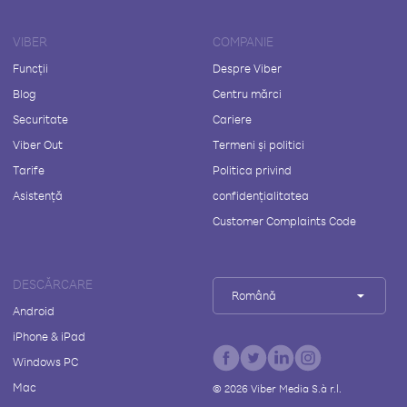
VIBER
COMPANIE
Funcții
Despre Viber
Blog
Centru mărci
Securitate
Cariere
Viber Out
Termeni și politici
Tarife
Politica privind
Asistență
confidențialitatea
Customer Complaints Code
DESCĂRCARE
Română
Android
iPhone & iPad
Windows PC
Mac
©
2026
Viber Media S.à r.l.