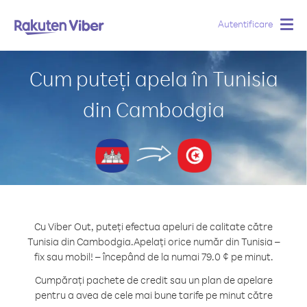
Autentificare
Togg
navig
Cum puteți apela în Tunisia
din Cambodgia
Cu Viber Out, puteți efectua apeluri de calitate către
Tunisia din Cambodgia.
Apelați orice număr din Tunisia –
fix sau mobil! – începând de la numai 79.0 ¢ pe minut.
Cumpărați pachete de credit sau un plan de apelare
pentru a avea de cele mai bune tarife pe minut către