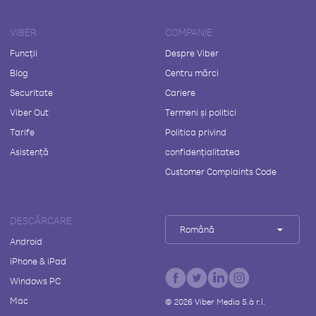
VIBER
COMPANIE
Funcții
Despre Viber
Blog
Centru mărci
Securitate
Cariere
Viber Out
Termeni și politici
Tarife
Politica privind
Asistență
confidențialitatea
Customer Complaints Code
DESCĂRCARE
Română
Android
iPhone & iPad
Windows PC
Mac
©
2026
Viber Media S.à r.l.