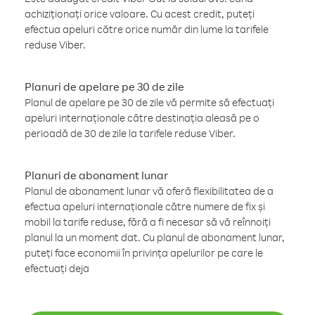
achiziționați orice valoare. Cu acest credit, puteți
efectua apeluri către orice număr din lume la tarifele
reduse Viber.
Planuri de apelare pe 30 de zile
Planul de apelare pe 30 de zile vă permite să efectuați
apeluri internaționale către destinația aleasă pe o
perioadă de 30 de zile la tarifele reduse Viber.
Planuri de abonament lunar
Planul de abonament lunar vă oferă flexibilitatea de a
efectua apeluri internaționale către numere de fix și
mobil la tarife reduse, fără a fi necesar să vă reînnoiți
planul la un moment dat. Cu planul de abonament lunar,
puteți face economii în privința apelurilor pe care le
efectuați deja