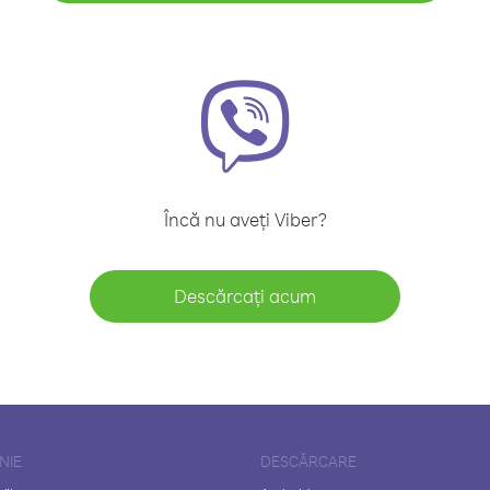
Încă nu aveți Viber?
Descărcați acum
NIE
DESCĂRCARE