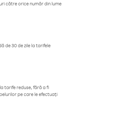
luri către orice număr din lume
 de 30 de zile la tarifele
 tarife reduse, fără a fi
elurilor pe care le efectuați