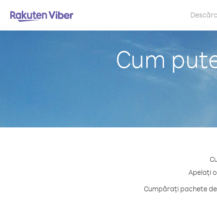
Descăr
Cum puteț
Cu
Apelați o
Cumpărați pachete de c