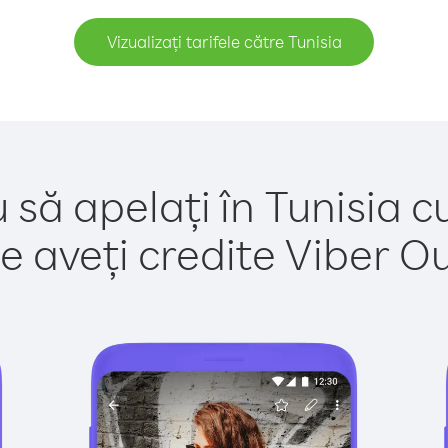
Vizualizați tarifele către Tunisia
 să apelați în Tunisia c
e aveți credite Viber Out