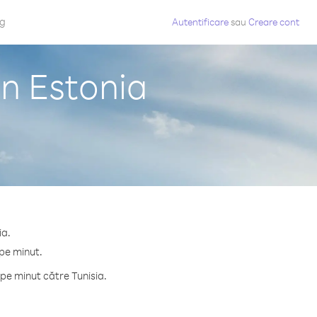
og
Autentificare
sau
Creare cont
in Estonia
ia.
 pe minut.
pe minut către Tunisia.