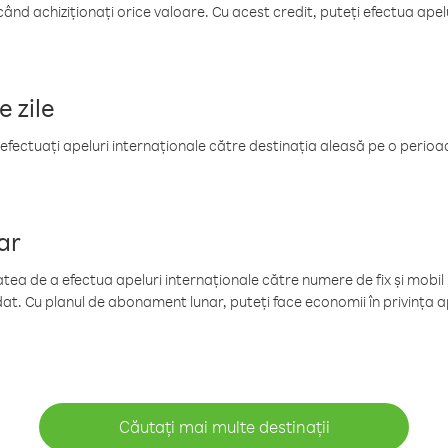
când achiziționați orice valoare. Cu acest credit, puteți efectua ape
e zile
efectuați apeluri internaționale către destinația aleasă pe o perioadă
ar
tea de a efectua apeluri internaționale către numere de fix și mobil la
at. Cu planul de abonament lunar, puteți face economii în privința ap
Căutați mai multe destinații