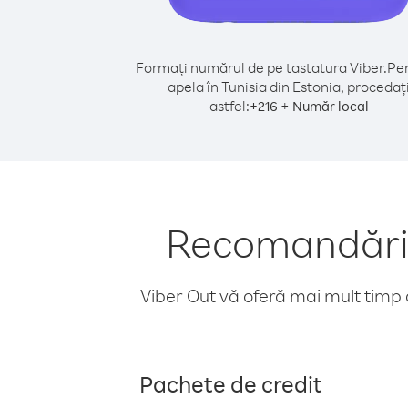
Formați numărul de pe tastatura Viber.
Pen
apela în Tunisia din Estonia, procedaț
astfel:
+
+
216
Număr local
Recomandări p
Viber Out vă oferă mai mult timp d
Pachete de credit