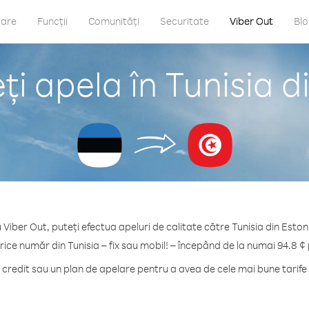
care
Funcții
Comunități
Securitate
Viber Out
Bl
i apela în Tunisia d
 Viber Out, puteți efectua apeluri de calitate către Tunisia din Eston
rice număr din Tunisia – fix sau mobil! – începând de la numai 94.8 ¢
redit sau un plan de apelare pentru a avea de cele mai bune tarife 