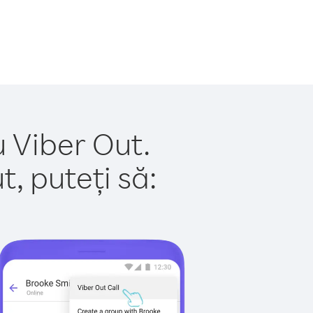
u Viber Out.
, puteți să: