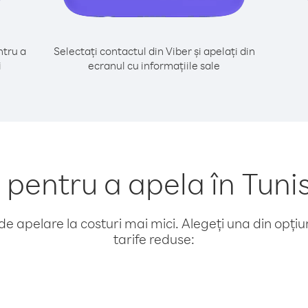
tru a
Selectați contactul din Viber și apelați din
i
ecranul cu informațiile sale
entru a apela în Tunis
e apelare la costuri mai mici. Alegeți una din opțiuni
tarife reduse: