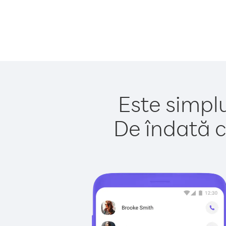
Este simplu
De îndată c