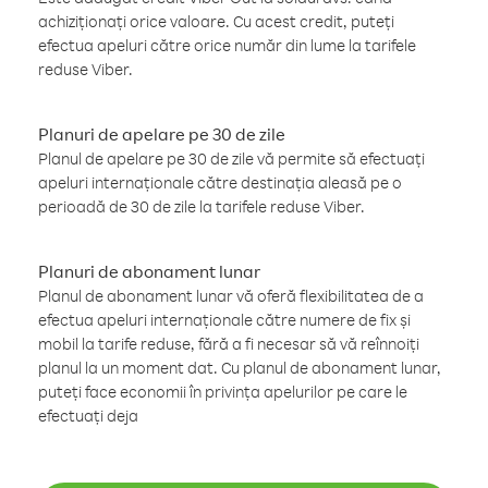
achiziționați orice valoare. Cu acest credit, puteți
efectua apeluri către orice număr din lume la tarifele
reduse Viber.
Planuri de apelare pe 30 de zile
Planul de apelare pe 30 de zile vă permite să efectuați
apeluri internaționale către destinația aleasă pe o
perioadă de 30 de zile la tarifele reduse Viber.
Planuri de abonament lunar
Planul de abonament lunar vă oferă flexibilitatea de a
efectua apeluri internaționale către numere de fix și
mobil la tarife reduse, fără a fi necesar să vă reînnoiți
planul la un moment dat. Cu planul de abonament lunar,
puteți face economii în privința apelurilor pe care le
efectuați deja