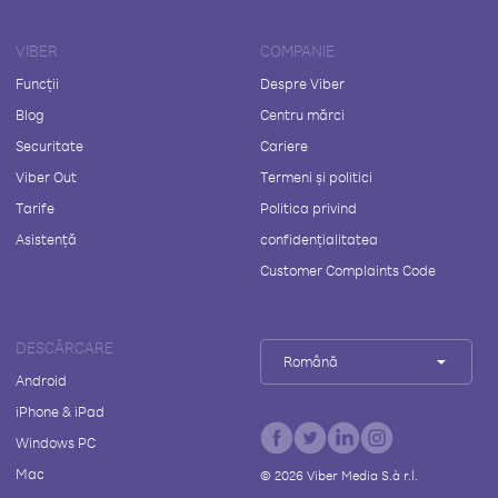
VIBER
COMPANIE
Funcții
Despre Viber
Blog
Centru mărci
Securitate
Cariere
Viber Out
Termeni și politici
Tarife
Politica privind
Asistență
confidențialitatea
Customer Complaints Code
DESCĂRCARE
Română
Android
iPhone & iPad
Windows PC
Mac
©
2026
Viber Media S.à r.l.