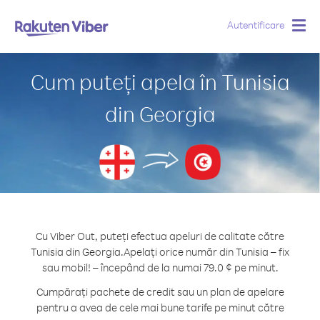
Autentificare
Togg
navig
Cum puteți apela în Tunisia
din Georgia
Cu Viber Out, puteți efectua apeluri de calitate către
Tunisia din Georgia.
Apelați orice număr din Tunisia – fix
sau mobil! – începând de la numai 79.0 ¢ pe minut.
Cumpărați pachete de credit sau un plan de apelare
pentru a avea de cele mai bune tarife pe minut către