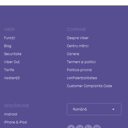
VIBER
COMPANIE
Funcții
Despre Viber
Blog
Centru mărci
Securitate
Cariere
Viber Out
Termeni și politici
Tarife
Politica privind
Asistență
confidențialitatea
Customer Complaints Code
DESCĂRCARE
Română
Android
iPhone & iPad