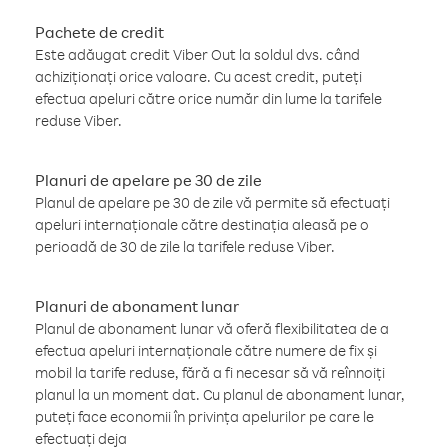
Pachete de credit
Este adăugat credit Viber Out la soldul dvs. când
achiziționați orice valoare. Cu acest credit, puteți
efectua apeluri către orice număr din lume la tarifele
reduse Viber.
Planuri de apelare pe 30 de zile
Planul de apelare pe 30 de zile vă permite să efectuați
apeluri internaționale către destinația aleasă pe o
perioadă de 30 de zile la tarifele reduse Viber.
Planuri de abonament lunar
Planul de abonament lunar vă oferă flexibilitatea de a
efectua apeluri internaționale către numere de fix și
mobil la tarife reduse, fără a fi necesar să vă reînnoiți
planul la un moment dat. Cu planul de abonament lunar,
puteți face economii în privința apelurilor pe care le
efectuați deja