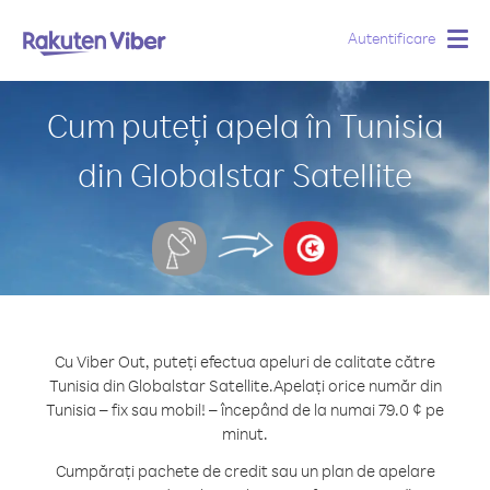
Autentificare
Togg
navig
Cum puteți apela în Tunisia
din Globalstar Satellite
Cu Viber Out, puteți efectua apeluri de calitate către
Tunisia din Globalstar Satellite.
Apelați orice număr din
Tunisia – fix sau mobil! – începând de la numai 79.0 ¢ pe
minut.
Cumpărați pachete de credit sau un plan de apelare