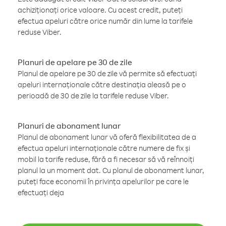
achiziționați orice valoare. Cu acest credit, puteți
efectua apeluri către orice număr din lume la tarifele
reduse Viber.
Planuri de apelare pe 30 de zile
Planul de apelare pe 30 de zile vă permite să efectuați
apeluri internaționale către destinația aleasă pe o
perioadă de 30 de zile la tarifele reduse Viber.
Planuri de abonament lunar
Planul de abonament lunar vă oferă flexibilitatea de a
efectua apeluri internaționale către numere de fix și
mobil la tarife reduse, fără a fi necesar să vă reînnoiți
planul la un moment dat. Cu planul de abonament lunar,
puteți face economii în privința apelurilor pe care le
efectuați deja