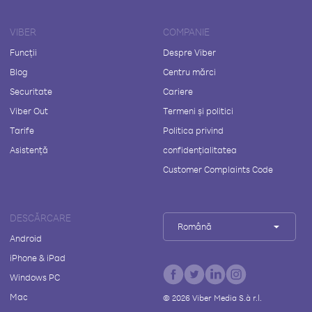
VIBER
COMPANIE
Funcții
Despre Viber
Blog
Centru mărci
Securitate
Cariere
Viber Out
Termeni și politici
Tarife
Politica privind
Asistență
confidențialitatea
Customer Complaints Code
DESCĂRCARE
Română
Android
iPhone & iPad
Windows PC
Mac
©
2026
Viber Media S.à r.l.