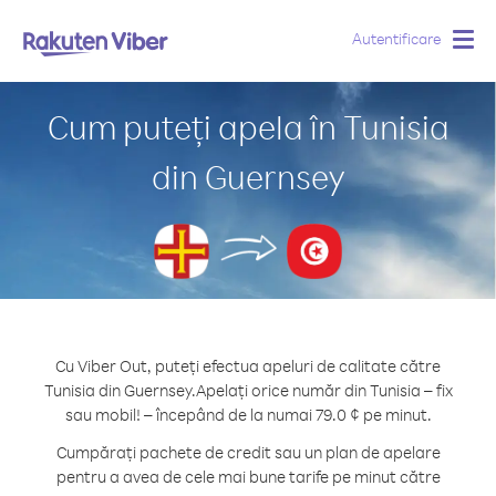
Autentificare
Togg
navig
Cum puteți apela în Tunisia
din Guernsey
Cu Viber Out, puteți efectua apeluri de calitate către
Tunisia din Guernsey.
Apelați orice număr din Tunisia – fix
sau mobil! – începând de la numai 79.0 ¢ pe minut.
Cumpărați pachete de credit sau un plan de apelare
pentru a avea de cele mai bune tarife pe minut către