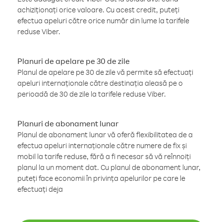
achiziționați orice valoare. Cu acest credit, puteți
efectua apeluri către orice număr din lume la tarifele
reduse Viber.
Planuri de apelare pe 30 de zile
Planul de apelare pe 30 de zile vă permite să efectuați
apeluri internaționale către destinația aleasă pe o
perioadă de 30 de zile la tarifele reduse Viber.
Planuri de abonament lunar
Planul de abonament lunar vă oferă flexibilitatea de a
efectua apeluri internaționale către numere de fix și
mobil la tarife reduse, fără a fi necesar să vă reînnoiți
planul la un moment dat. Cu planul de abonament lunar,
puteți face economii în privința apelurilor pe care le
efectuați deja