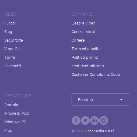
VIBER
COMPANIE
Funcții
Despre Viber
Blog
Centru mărci
Securitate
Cariere
Viber Out
Termeni și politici
Tarife
Politica privind
Asistență
confidențialitatea
Customer Complaints Code
DESCĂRCARE
Română
Android
iPhone & iPad
Windows PC
Mac
©
2026
Viber Media S.à r.l.