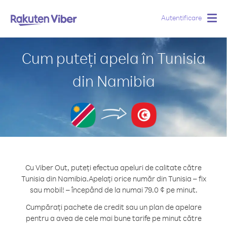
Autentificare
Togg
navig
Cum puteți apela în Tunisia
din Namibia
Cu Viber Out, puteți efectua apeluri de calitate către
Tunisia din Namibia.
Apelați orice număr din Tunisia – fix
sau mobil! – începând de la numai 79.0 ¢ pe minut.
Cumpărați pachete de credit sau un plan de apelare
pentru a avea de cele mai bune tarife pe minut către