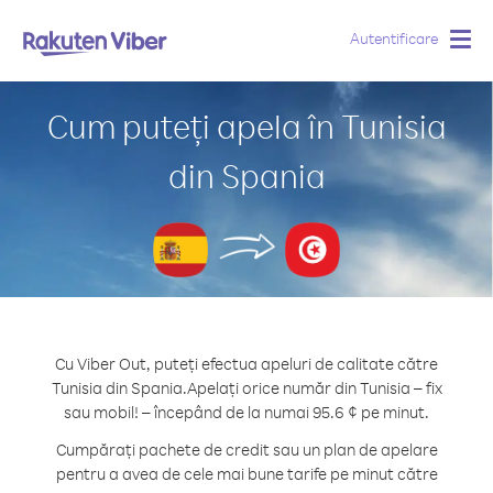
Autentificare
Togg
navig
Cum puteți apela în Tunisia
din Spania
Cu Viber Out, puteți efectua apeluri de calitate către
Tunisia din Spania.
Apelați orice număr din Tunisia – fix
sau mobil! – începând de la numai 95.6 ¢ pe minut.
Cumpărați pachete de credit sau un plan de apelare
pentru a avea de cele mai bune tarife pe minut către