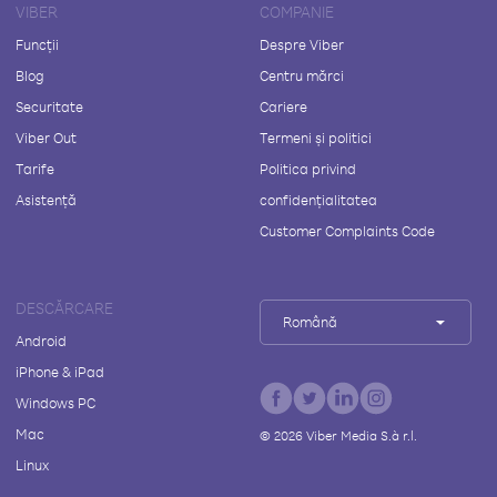
VIBER
COMPANIE
Funcții
Despre Viber
Blog
Centru mărci
Securitate
Cariere
Viber Out
Termeni și politici
Tarife
Politica privind
Asistență
confidențialitatea
Customer Complaints Code
DESCĂRCARE
Română
Android
iPhone & iPad
Windows PC
Mac
©
2026
Viber Media S.à r.l.
Linux