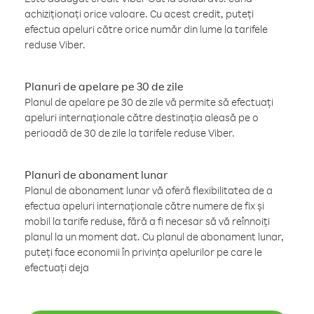
achiziționați orice valoare. Cu acest credit, puteți
efectua apeluri către orice număr din lume la tarifele
reduse Viber.
Planuri de apelare pe 30 de zile
Planul de apelare pe 30 de zile vă permite să efectuați
apeluri internaționale către destinația aleasă pe o
perioadă de 30 de zile la tarifele reduse Viber.
Planuri de abonament lunar
Planul de abonament lunar vă oferă flexibilitatea de a
efectua apeluri internaționale către numere de fix și
mobil la tarife reduse, fără a fi necesar să vă reînnoiți
planul la un moment dat. Cu planul de abonament lunar,
puteți face economii în privința apelurilor pe care le
efectuați deja