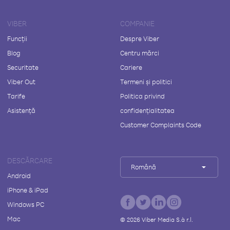
VIBER
COMPANIE
Funcții
Despre Viber
Blog
Centru mărci
Securitate
Cariere
Viber Out
Termeni și politici
Tarife
Politica privind
Asistență
confidențialitatea
Customer Complaints Code
DESCĂRCARE
Română
Android
iPhone & iPad
Windows PC
Mac
©
2026
Viber Media S.à r.l.