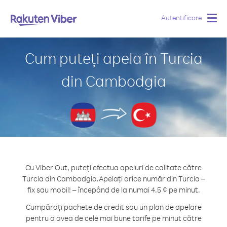
Autentificare
Togg
navig
Cum puteți apela în Turcia
din Cambodgia
Cu Viber Out, puteți efectua apeluri de calitate către
Turcia din Cambodgia.
Apelați orice număr din Turcia –
fix sau mobil! – începând de la numai 4.5 ¢ pe minut.
Cumpărați pachete de credit sau un plan de apelare
pentru a avea de cele mai bune tarife pe minut către