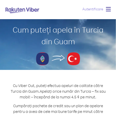
Autentificare
Togg
navig
Cum puteți apela în Turcia
din Guam
Cu Viber Out, puteți efectua apeluri de calitate către
Turcia din Guam.
Apelați orice număr din Turcia – fix sau
mobil! – începând de la numai 4.5 ¢ pe minut.
Cumpărați pachete de credit sau un plan de apelare
pentru a avea de cele mai bune tarife pe minut către