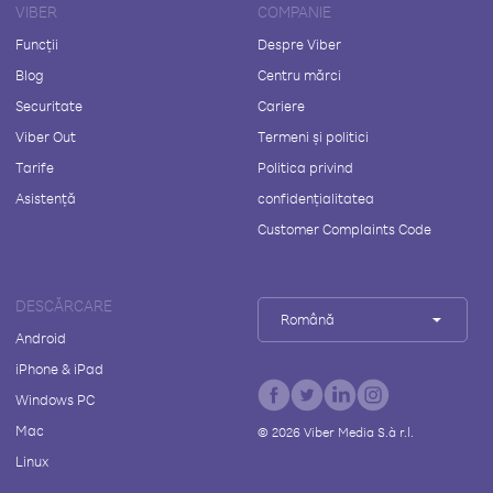
VIBER
COMPANIE
Funcții
Despre Viber
Blog
Centru mărci
Securitate
Cariere
Viber Out
Termeni și politici
Tarife
Politica privind
Asistență
confidențialitatea
Customer Complaints Code
DESCĂRCARE
Română
Android
iPhone & iPad
Windows PC
Mac
©
2026
Viber Media S.à r.l.
Linux