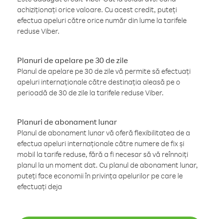
achiziționați orice valoare. Cu acest credit, puteți
efectua apeluri către orice număr din lume la tarifele
reduse Viber.
Planuri de apelare pe 30 de zile
Planul de apelare pe 30 de zile vă permite să efectuați
apeluri internaționale către destinația aleasă pe o
perioadă de 30 de zile la tarifele reduse Viber.
Planuri de abonament lunar
Planul de abonament lunar vă oferă flexibilitatea de a
efectua apeluri internaționale către numere de fix și
mobil la tarife reduse, fără a fi necesar să vă reînnoiți
planul la un moment dat. Cu planul de abonament lunar,
puteți face economii în privința apelurilor pe care le
efectuați deja