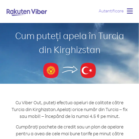
Autentificare
Togg
navig
Cum puteți apela în Turcia
din Kirghizstan
Cu Viber Out, puteți efectua apeluri de calitate către
Turcia din Kirghizstan.
Apelați orice număr din Turcia – fix
sau mobil! – începând de la numai 4.5 ¢ pe minut.
Cumpărați pachete de credit sau un plan de apelare
pentru a avea de cele mai bune tarife pe minut către