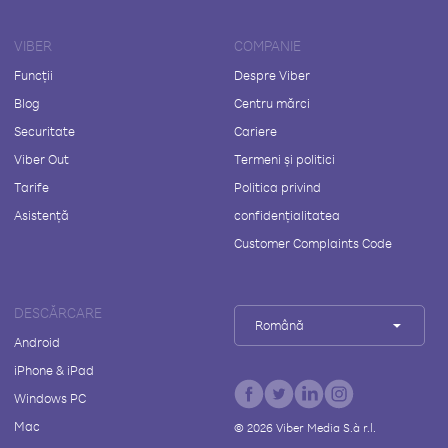
VIBER
COMPANIE
Funcții
Despre Viber
Blog
Centru mărci
Securitate
Cariere
Viber Out
Termeni și politici
Tarife
Politica privind
Asistență
confidențialitatea
Customer Complaints Code
DESCĂRCARE
Română
Android
iPhone & iPad
Windows PC
Mac
©
2026
Viber Media S.à r.l.