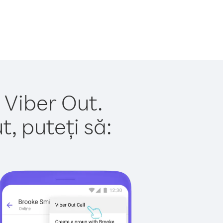
u Viber Out.
, puteți să: