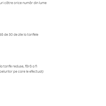
luri către orice număr din lume
 de 30 de zile la tarifele
 tarife reduse, fără a fi
elurilor pe care le efectuați