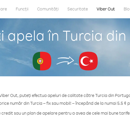
care
Funcții
Comunități
Securitate
Viber Out
Bl
 apela în Turcia din
Viber Out, puteți efectua apeluri de calitate către Turcia din Portuga
orice număr din Turcia – fix sau mobil! – începând de la numai 5.5 ¢ 
redit sau un plan de apelare pentru a avea de cele mai bune tarife