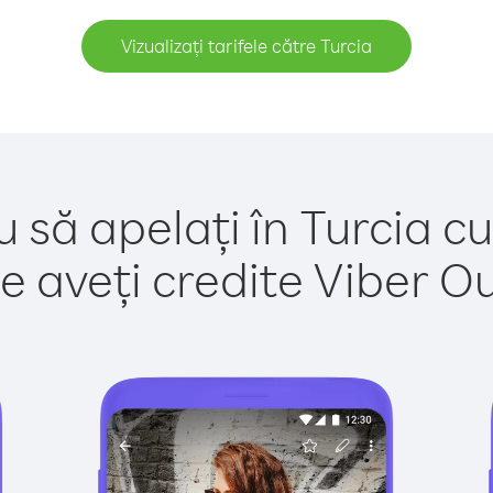
Vizualizați tarifele către Turcia
 să apelați în Turcia c
e aveți credite Viber Out