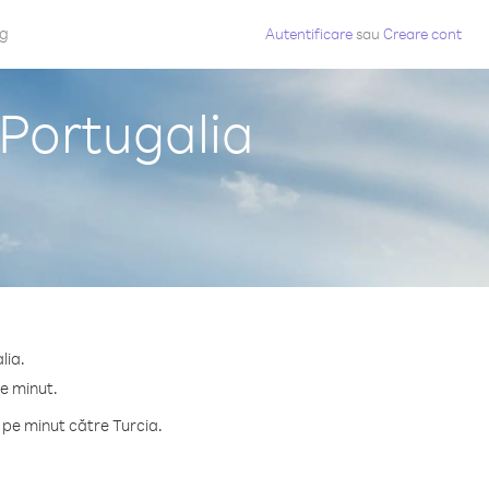
og
Autentificare
sau
Creare cont
 Portugalia
lia.
pe minut.
 pe minut către Turcia.