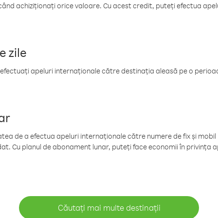
când achiziționați orice valoare. Cu acest credit, puteți efectua ape
e zile
efectuați apeluri internaționale către destinația aleasă pe o perioadă
ar
tea de a efectua apeluri internaționale către numere de fix și mobil la
at. Cu planul de abonament lunar, puteți face economii în privința ap
Căutați mai multe destinații