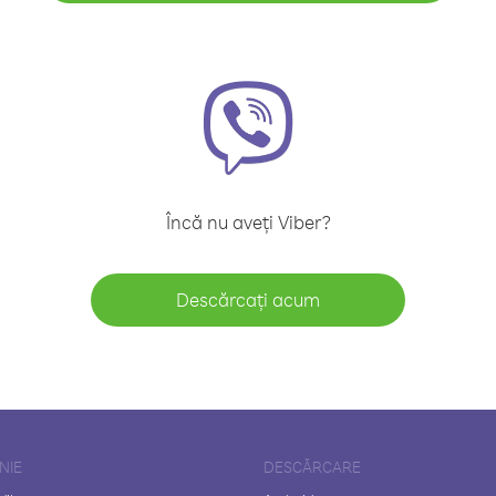
Încă nu aveți Viber?
Descărcați acum
NIE
DESCĂRCARE