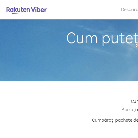
Descăr
Cum puteți
Cu 
Apelați 
Cumpărați pachete de c