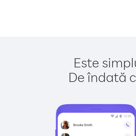
Este simplu
De îndată c