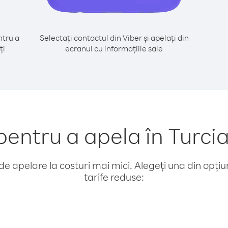
tru a
Selectați contactul din Viber și apelați din
ți
ecranul cu informațiile sale
ntru a apela în Turcia
e apelare la costuri mai mici. Alegeți una din opțiuni
tarife reduse: