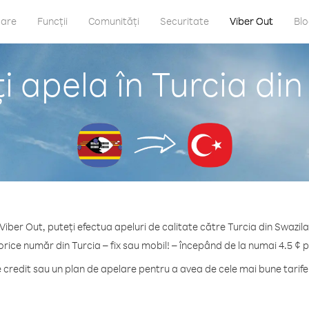
care
Funcții
Comunități
Securitate
Viber Out
Bl
 apela în Turcia di
Viber Out, puteți efectua apeluri de calitate către Turcia din Swazil
orice număr din Turcia – fix sau mobil! – începând de la numai 4.5 ¢ 
redit sau un plan de apelare pentru a avea de cele mai bune tarife