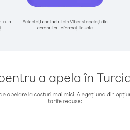
tru a
Selectați contactul din Viber și apelați din
ți
ecranul cu informațiile sale
entru a apela în Turcia
e apelare la costuri mai mici. Alegeți una din opțiuni
tarife reduse: