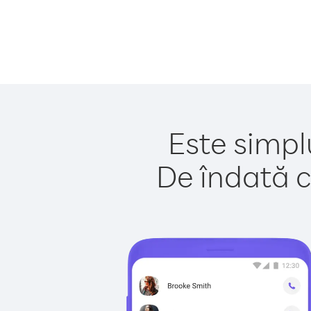
Este simplu
De îndată c