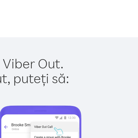
u Viber Out.
, puteți să: