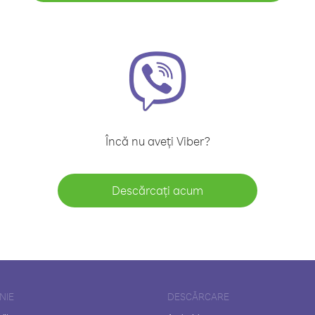
Încă nu aveți Viber?
Descărcați acum
NIE
DESCĂRCARE