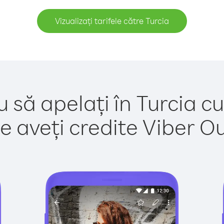
Vizualizați tarifele către Turcia
 să apelați în Turcia c
e aveți credite Viber Out