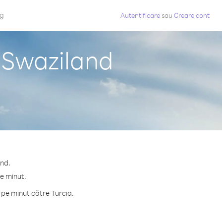
og
Autentificare
sau
Creare cont
n Swaziland
and.
pe minut.
 pe minut către Turcia.