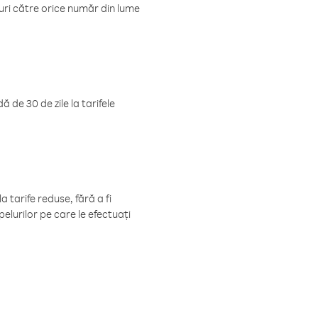
luri către orice număr din lume
 de 30 de zile la tarifele
 tarife reduse, fără a fi
elurilor pe care le efectuați