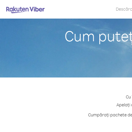
Descăr
Cum puteți
Cu 
Apelați 
Cumpărați pachete de c