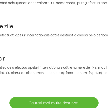
când achiziționați orice valoare. Cu acest credit, puteți efectua ape
e zile
efectuați apeluri internaționale către destinația aleasă pe o perioadă
ar
tea de a efectua apeluri internaționale către numere de fix și mobil la
at. Cu planul de abonament lunar, puteți face economii în privința ap
Căutați mai multe destinații