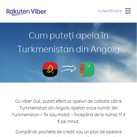
Autentificare
Togg
navig
Cum puteți apela în
Turkmenistan din Angola
Cu Viber Out, puteți efectua apeluri de calitate către
Turkmenistan din Angola.
Apelați orice număr din
Turkmenistan – fix sau mobil! – începând de la numai 17.4
¢ pe minut.
Cumpărați pachete de credit sau un plan de apelare