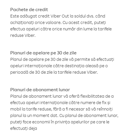
Pachete de credit
Este adăugat credit Viber Out la soldul dvs. când
achiziționați orice valoare. Cu acest credit, puteți
efectua apeluri către orice număr din lume la tarifele
reduse Viber.
Planuri de apelare pe 30 de zile
Planul de apelare pe 30 de zile vă permite să efectuați
apeluri internaționale către destinația aleasă pe o
perioadă de 30 de zile la tarifele reduse Viber.
Planuri de abonament lunar
Planul de abonament lunar vă oferă flexibilitatea de a
efectua apeluri internaționale către numere de fix și
mobil la tarife reduse, fără a fi necesar să vă reînnoiți
planul la un moment dat. Cu planul de abonament lunar,
puteți face economii în privința apelurilor pe care le
efectuați deja