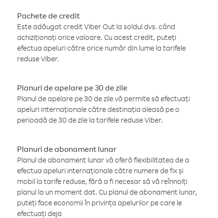
Pachete de credit
Este adăugat credit Viber Out la soldul dvs. când
achiziționați orice valoare. Cu acest credit, puteți
efectua apeluri către orice număr din lume la tarifele
reduse Viber.
Planuri de apelare pe 30 de zile
Planul de apelare pe 30 de zile vă permite să efectuați
apeluri internaționale către destinația aleasă pe o
perioadă de 30 de zile la tarifele reduse Viber.
Planuri de abonament lunar
Planul de abonament lunar vă oferă flexibilitatea de a
efectua apeluri internaționale către numere de fix și
mobil la tarife reduse, fără a fi necesar să vă reînnoiți
planul la un moment dat. Cu planul de abonament lunar,
puteți face economii în privința apelurilor pe care le
efectuați deja