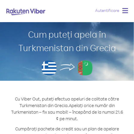
Autentificare
Togg
navig
Cum puteți apela în
Turkmenistan din Grecia
Cu Viber Out, puteți efectua apeluri de calitate către
Turkmenistan din Grecia.
Apelați orice număr din
Turkmenistan – fix sau mobil! – începând de la numai 21.6
¢ pe minut.
Cumpărați pachete de credit sau un plan de apelare