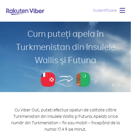
Autentificare
Togg
navig
Cum puteți apela în
Turkmenistan din Insulele
Wallis şi Futuna
Cu Viber Out, puteți efectua apeluri de calitate către
Turkmenistan din Insulele Wallis şi Futuna.
Apelați orice
număr din Turkmenistan – fix sau mobil! – începând de la
numai 17.4 ¢ pe minut.