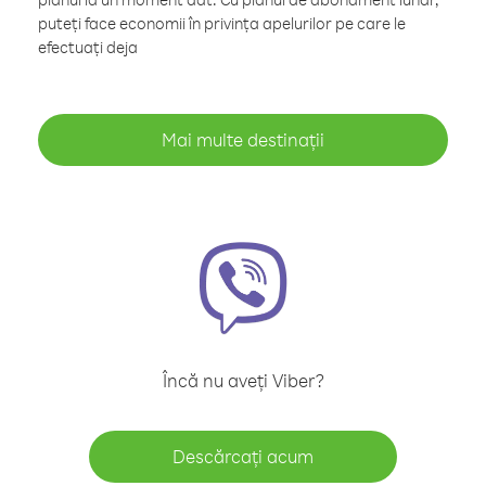
puteți face economii în privința apelurilor pe care le
efectuați deja
Mai multe destinații
Încă nu aveți Viber?
Descărcați acum