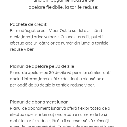
apelare flexibile, la tarife reduse:
Pachete de credit
Este adăugat credit Viber Out la soldul dvs. când
achiziționați orice valoare. Cu acest credit, puteți
efectua apeluri către orice număr din lume la tarifele
reduse Viber.
Planuri de apelare pe 30 de zile
Planul de apelare pe 30 de zile vă permite să efectuați
apeluri internaționale către destinația aleasă pe o
perioadă de 30 de zile la tarifele reduse Viber.
Planuri de abonament lunar
Planul de abonament lunar vă oferă flexibilitatea de a
efectua apeluri internaționale către numere de fix și
mobil la tarife reduse, fără a fi necesar să vă reînnoiți
planul la un moment dat. Cu planul de abonament lunar,