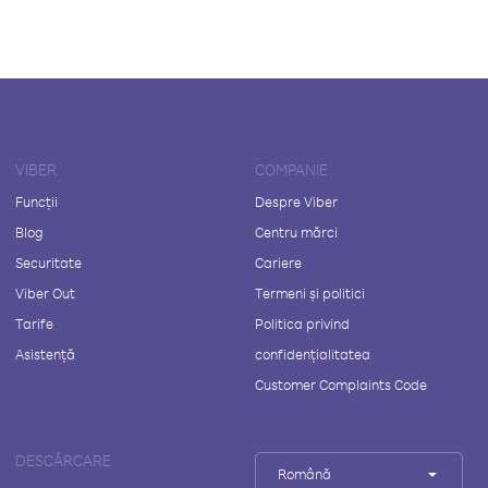
VIBER
COMPANIE
Funcții
Despre Viber
Blog
Centru mărci
Securitate
Cariere
Viber Out
Termeni și politici
Tarife
Politica privind
Asistență
confidențialitatea
Customer Complaints Code
DESCĂRCARE
Română