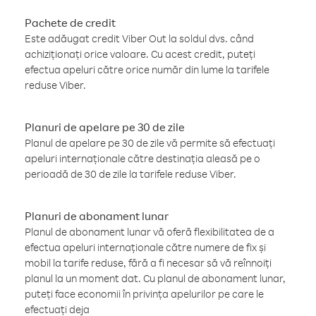
Pachete de credit
Este adăugat credit Viber Out la soldul dvs. când
achiziționați orice valoare. Cu acest credit, puteți
efectua apeluri către orice număr din lume la tarifele
reduse Viber.
Planuri de apelare pe 30 de zile
Planul de apelare pe 30 de zile vă permite să efectuați
apeluri internaționale către destinația aleasă pe o
perioadă de 30 de zile la tarifele reduse Viber.
Planuri de abonament lunar
Planul de abonament lunar vă oferă flexibilitatea de a
efectua apeluri internaționale către numere de fix și
mobil la tarife reduse, fără a fi necesar să vă reînnoiți
planul la un moment dat. Cu planul de abonament lunar,
puteți face economii în privința apelurilor pe care le
efectuați deja