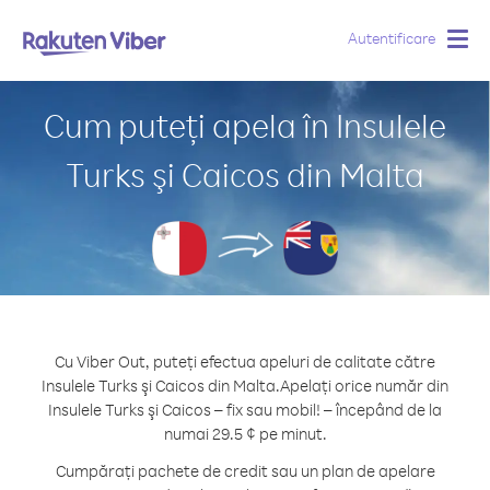
Autentificare
Togg
navig
Cum puteți apela în Insulele
Turks şi Caicos din Malta
Cu Viber Out, puteți efectua apeluri de calitate către
Insulele Turks şi Caicos din Malta.
Apelați orice număr din
Insulele Turks şi Caicos – fix sau mobil! – începând de la
numai 29.5 ¢ pe minut.
Cumpărați pachete de credit sau un plan de apelare