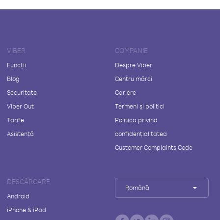
VIBER
COMPANIE
Funcții
Despre Viber
Blog
Centru mărci
Securitate
Cariere
Viber Out
Termeni și politici
Tarife
Politica privind
Asistență
confidențialitatea
Customer Complaints Code
DESCĂRCARE
Română
Android
iPhone & iPad