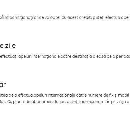
când achiziționați orice valoare. Cu acest credit, puteți efectua ape
e zile
efectuați apeluri internaționale către destinația aleasă pe o perioadă
ar
tea de a efectua apeluri internaționale către numere de fix și mobil la
at. Cu planul de abonament lunar, puteți face economii în privința ap