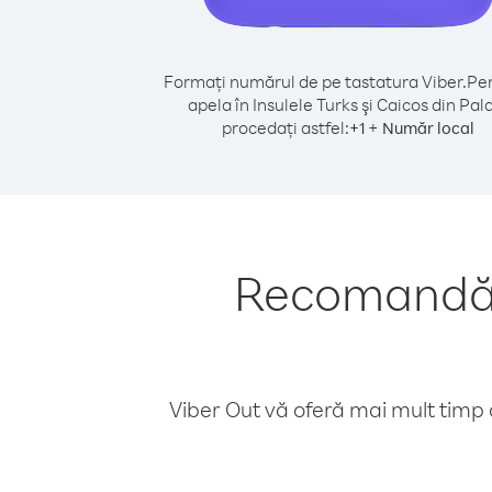
Formați numărul de pe tastatura Viber.
Pen
apela în Insulele Turks şi Caicos din Pal
procedați astfel:
+
+
1
Număr local
Recomandări 
Viber Out vă oferă mai mult timp d