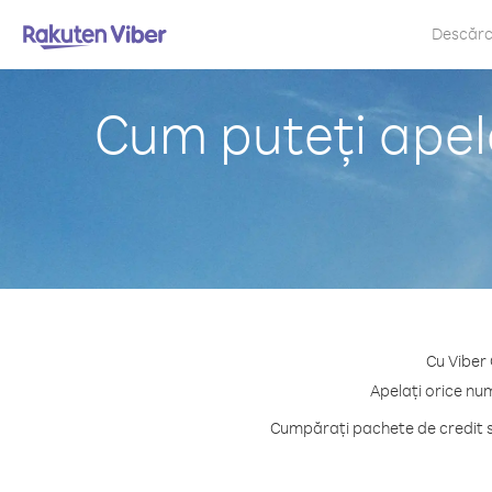
Descăr
Cum puteți apela
Cu Viber 
Apelați orice num
Cumpărați pachete de credit sa