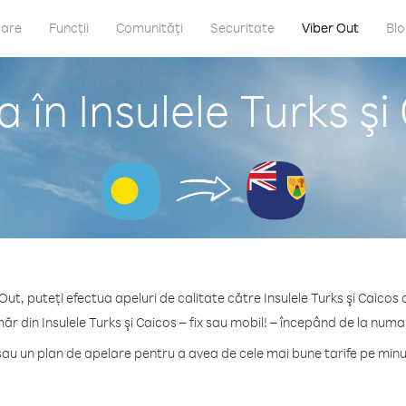
care
Funcții
Comunități
Securitate
Viber Out
Bl
 în Insulele Turks şi
Out, puteți efectua apeluri de calitate către Insulele Turks şi Caicos 
ăr din Insulele Turks şi Caicos – fix sau mobil! – începând de la numa
u un plan de apelare pentru a avea de cele mai bune tarife pe minut 