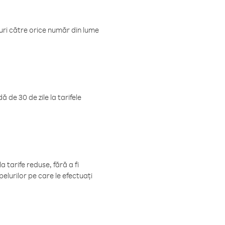
luri către orice număr din lume
 de 30 de zile la tarifele
 tarife reduse, fără a fi
elurilor pe care le efectuați