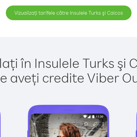
Vizualizați tarifele către Insulele Turks şi Caicos
ați în Insulele Turks şi 
e aveți credite Viber Out