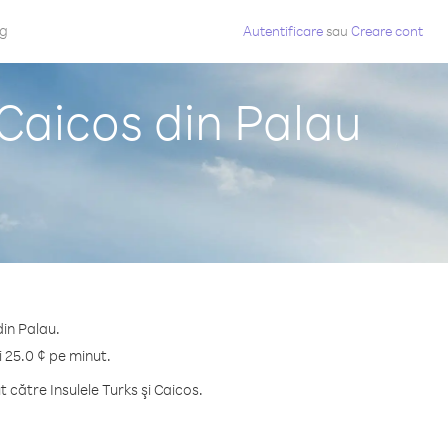
og
Autentificare
sau
Creare cont
 Caicos din Palau
din Palau.
i 25.0 ¢ pe minut.
către Insulele Turks şi Caicos.