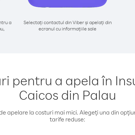
tru a
Selectați contactul din Viber și apelați din
au,
ecranul cu informațiile sale
pentru a apela în Insu
Caicos din Palau
e apelare la costuri mai mici. Alegeți una din opțiuni
tarife reduse: