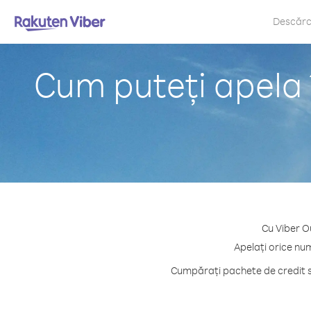
Descăr
Cum puteți apela 
Cu Viber Ou
Apelați orice num
Cumpărați pachete de credit sa