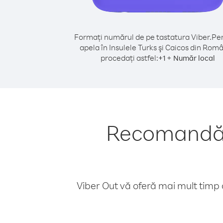
Formați numărul de pe tastatura Viber.
Pen
apela în Insulele Turks şi Caicos din Româ
procedați astfel:
+
+
1
Număr local
Recomandări 
Viber Out vă oferă mai mult timp d