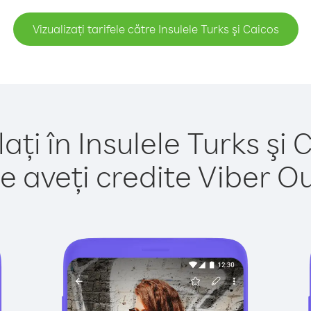
Vizualizați tarifele către Insulele Turks şi Caicos
ați în Insulele Turks şi 
e aveți credite Viber Out