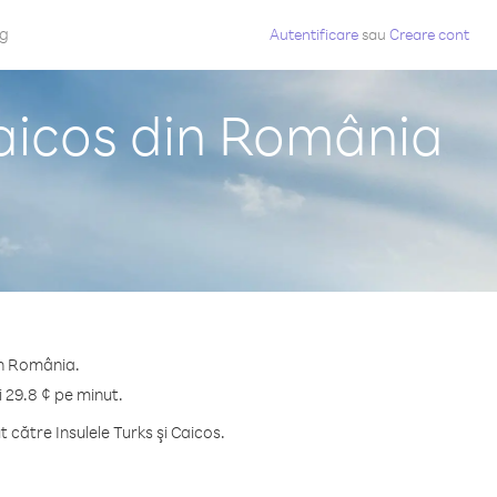
og
Autentificare
sau
Creare cont
Caicos din România
din România.
i 29.8 ¢ pe minut.
către Insulele Turks şi Caicos.