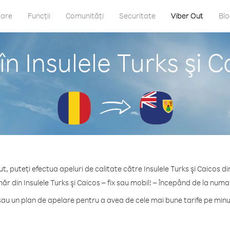
care
Funcții
Comunități
Securitate
Viber Out
Bl
în Insulele Turks şi 
t, puteți efectua apeluri de calitate către Insulele Turks şi Caicos 
ăr din Insulele Turks şi Caicos – fix sau mobil! – începând de la numa
u un plan de apelare pentru a avea de cele mai bune tarife pe minut 