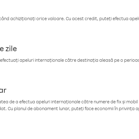
când achiziționați orice valoare. Cu acest credit, puteți efectua ape
e zile
efectuați apeluri internaționale către destinația aleasă pe o perioadă
ar
tea de a efectua apeluri internaționale către numere de fix și mobil la
at. Cu planul de abonament lunar, puteți face economii în privința ap