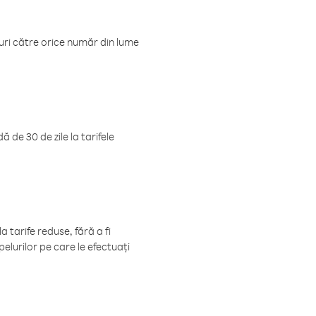
luri către orice număr din lume
 de 30 de zile la tarifele
 tarife reduse, fără a fi
elurilor pe care le efectuați