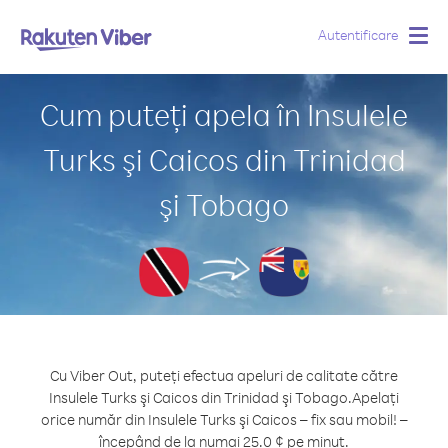
Autentificare
Togg
navig
Cum puteți apela în Insulele
Turks şi Caicos din Trinidad
şi Tobago
Cu Viber Out, puteți efectua apeluri de calitate către
Insulele Turks şi Caicos din Trinidad şi Tobago.
Apelați
orice număr din Insulele Turks şi Caicos – fix sau mobil! –
începând de la numai 25.0 ¢ pe minut.