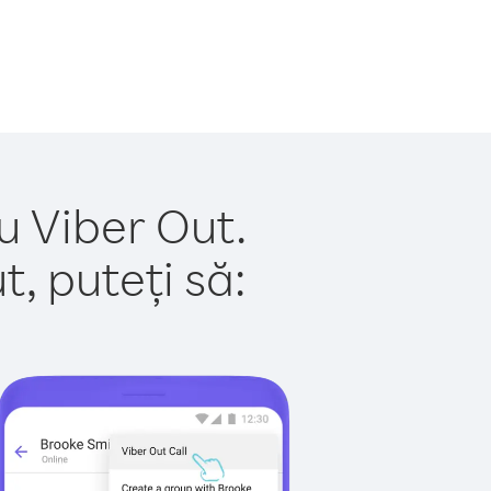
u Viber Out.
, puteți să: