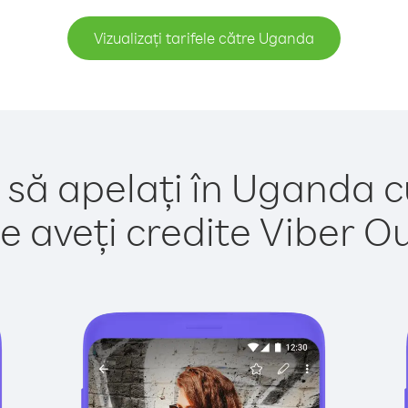
Vizualizați tarifele către Uganda
 să apelați în Uganda c
e aveți credite Viber Out