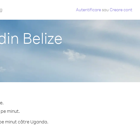
og
Autentificare
sau
Creare cont
in Belize
e.
 pe minut.
 pe minut către Uganda.