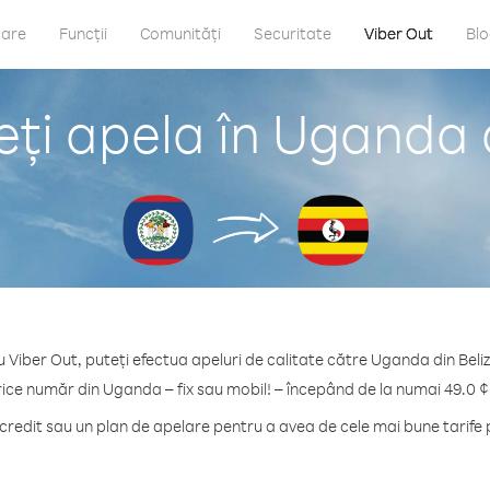
care
Funcții
Comunități
Securitate
Viber Out
Bl
ți apela în Uganda d
u Viber Out, puteți efectua apeluri de calitate către Uganda din Beliz
rice număr din Uganda – fix sau mobil! – începând de la numai 49.0 ¢
redit sau un plan de apelare pentru a avea de cele mai bune tarife