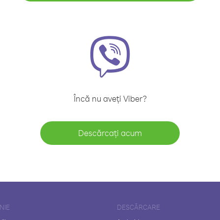
Încă nu aveți Viber?
Descărcați acum
NIE
DESCĂRCARE