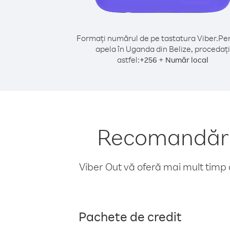
Formați numărul de pe tastatura Viber.
Pen
apela în Uganda din Belize, procedați
astfel:
+
+
256
Număr local
Recomandări 
Viber Out vă oferă mai mult timp d
Pachete de credit