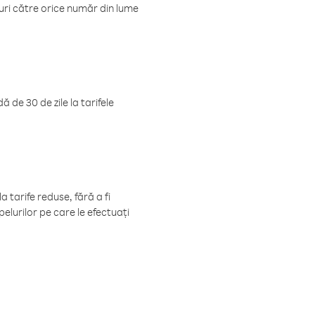
luri către orice număr din lume
 de 30 de zile la tarifele
 tarife reduse, fără a fi
elurilor pe care le efectuați