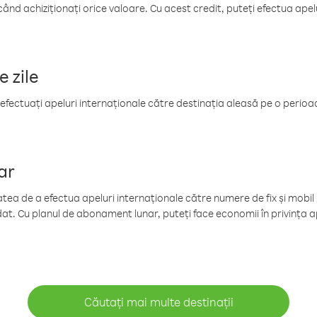
când achiziționați orice valoare. Cu acest credit, puteți efectua ape
e zile
efectuați apeluri internaționale către destinația aleasă pe o perioadă
ar
tea de a efectua apeluri internaționale către numere de fix și mobil la
at. Cu planul de abonament lunar, puteți face economii în privința ap
Căutați mai multe destinații