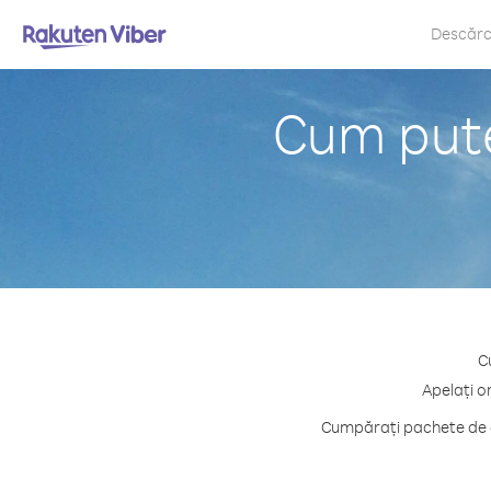
Descăr
Cum pute
C
Apelați o
Cumpărați pachete de c