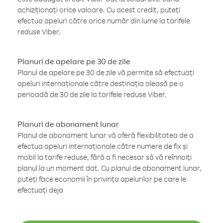
achiziționați orice valoare. Cu acest credit, puteți
efectua apeluri către orice număr din lume la tarifele
reduse Viber.
Planuri de apelare pe 30 de zile
Planul de apelare pe 30 de zile vă permite să efectuați
apeluri internaționale către destinația aleasă pe o
perioadă de 30 de zile la tarifele reduse Viber.
Planuri de abonament lunar
Planul de abonament lunar vă oferă flexibilitatea de a
efectua apeluri internaționale către numere de fix și
mobil la tarife reduse, fără a fi necesar să vă reînnoiți
planul la un moment dat. Cu planul de abonament lunar,
puteți face economii în privința apelurilor pe care le
efectuați deja