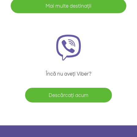
Mai multe destinații
Încă nu aveți Viber?
Descărcați acum