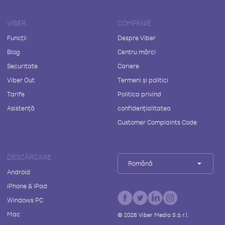
VIBER
COMPANIE
Funcții
Despre Viber
Blog
Centru mărci
Securitate
Cariere
Viber Out
Termeni și politici
Tarife
Politica privind
Asistență
confidențialitatea
Customer Complaints Code
DESCĂRCARE
Română
Android
iPhone & iPad
Windows PC
Mac
©
2026
Viber Media S.à r.l.