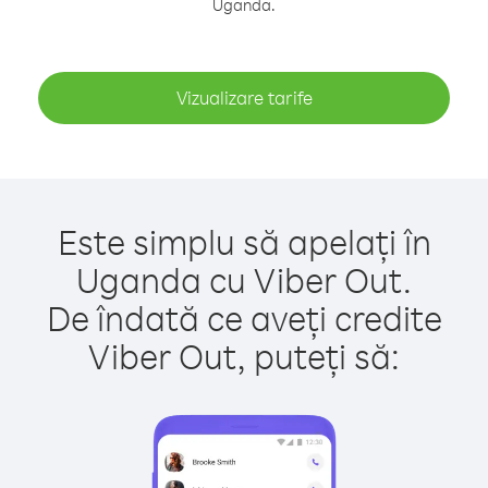
Uganda.
Vizualizare tarife
Este simplu să apelați în
Uganda cu Viber Out.
De îndată ce aveți credite
Viber Out, puteți să: