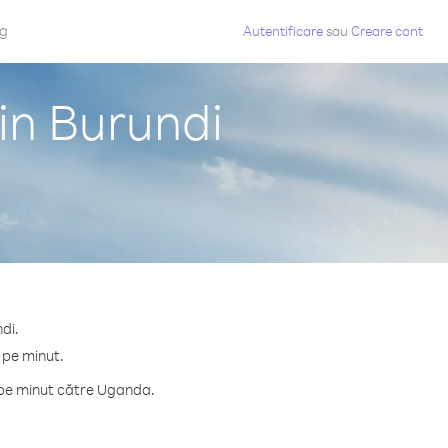
og
Autentificare
sau
Creare cont
in Burundi
di.
 pe minut.
 pe minut către Uganda.