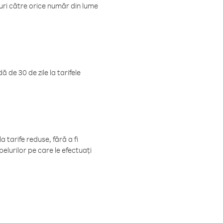
luri către orice număr din lume
 de 30 de zile la tarifele
 tarife reduse, fără a fi
elurilor pe care le efectuați