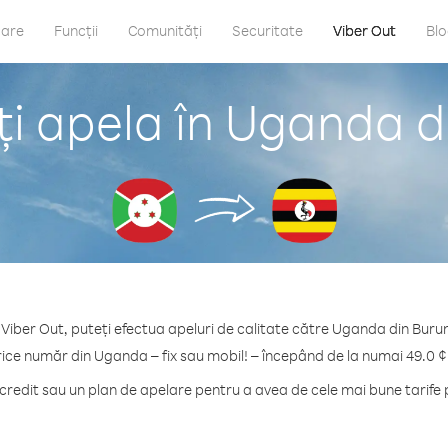
care
Funcții
Comunități
Securitate
Viber Out
Bl
i apela în Uganda d
 Viber Out, puteți efectua apeluri de calitate către Uganda din Burun
rice număr din Uganda – fix sau mobil! – începând de la numai 49.0 ¢
redit sau un plan de apelare pentru a avea de cele mai bune tarife