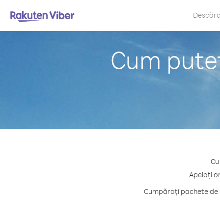
Descăr
Cum puteț
Cu
Apelați o
Cumpărați pachete de c