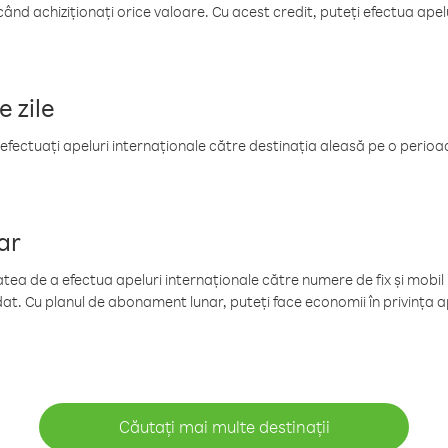
când achiziționați orice valoare. Cu acest credit, puteți efectua ape
e zile
efectuați apeluri internaționale către destinația aleasă pe o perioadă
ar
tea de a efectua apeluri internaționale către numere de fix și mobil la
at. Cu planul de abonament lunar, puteți face economii în privința ap
Căutați mai multe destinații