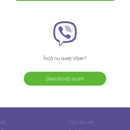
Încă nu aveți Viber?
Descărcați acum
NIE
DESCĂRCARE