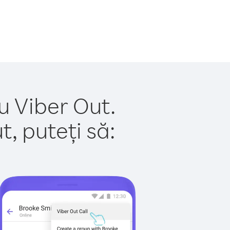
u Viber Out.
, puteți să: