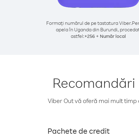
Formați numărul de pe tastatura Viber.
Pen
apela în Uganda din Burundi, procedaț
astfel:
+
+
256
Număr local
Recomandări p
Viber Out vă oferă mai mult timp d
Pachete de credit