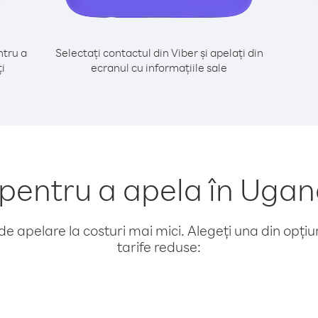
tru a
Selectați contactul din Viber și apelați din
i
ecranul cu informațiile sale
entru a apela în Ugan
e apelare la costuri mai mici. Alegeți una din opțiuni
tarife reduse: