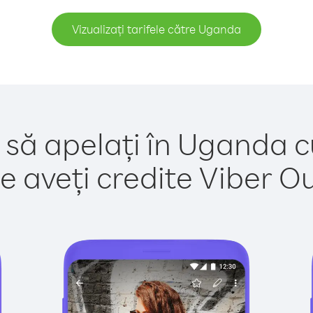
Vizualizați tarifele către Uganda
 să apelați în Uganda c
e aveți credite Viber Out