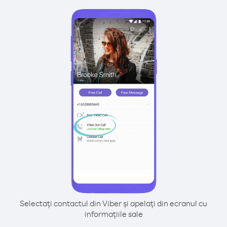
Selectați contactul din Viber și apelați din ecranul cu
informațiile sale