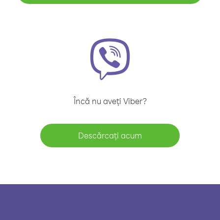
Încă nu aveți Viber?
Descărcați acum