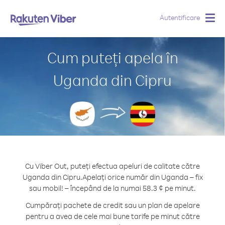
Autentificare
Togg
navig
Cum puteți apela în
Uganda din Cipru
Cu Viber Out, puteți efectua apeluri de calitate către
Uganda din Cipru.
Apelați orice număr din Uganda – fix
sau mobil! – începând de la numai 58.3 ¢ pe minut.
Cumpărați pachete de credit sau un plan de apelare
pentru a avea de cele mai bune tarife pe minut către