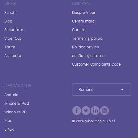
VIBER
COMPANIE
Funcții
Despre Viber
Blog
Centru mărci
Securitate
Cariere
Viber Out
Termeni și politici
Tarife
Politica privind
Asistență
confidențialitatea
Customer Complaints Code
DESCĂRCARE
Română
Android
iPhone & iPad
Windows PC
Mac
©
2026
Viber Media S.à r.l.
Linux