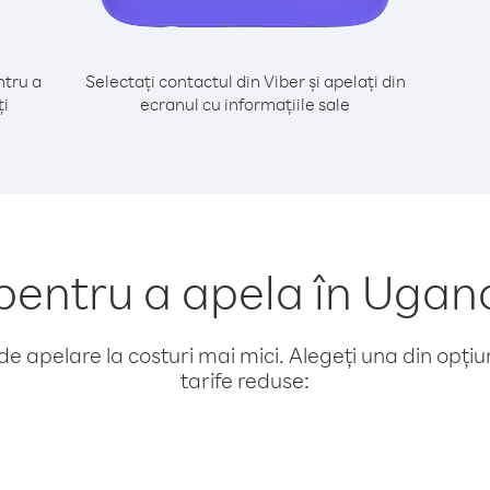
tru a
Selectați contactul din Viber și apelați din
ți
ecranul cu informațiile sale
entru a apela în Ugan
e apelare la costuri mai mici. Alegeți una din opțiuni
tarife reduse: