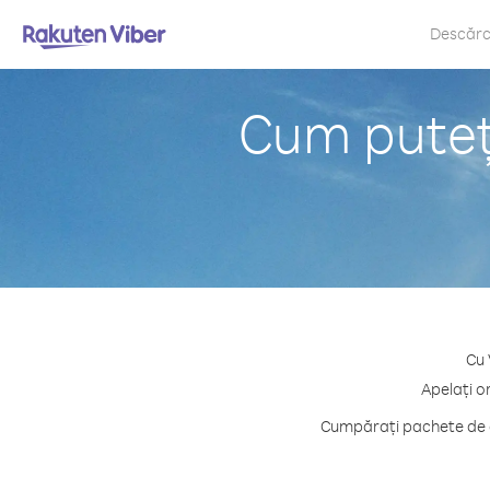
Descăr
Cum puteț
Cu 
Apelați o
Cumpărați pachete de c