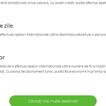
când achiziționați orice valoare. Cu acest credit, puteți efectua ape
e zile
efectuați apeluri internaționale către destinația aleasă pe o perioadă
ar
tea de a efectua apeluri internaționale către numere de fix și mobil la
at. Cu planul de abonament lunar, puteți face economii în privința ap
Căutați mai multe destinații