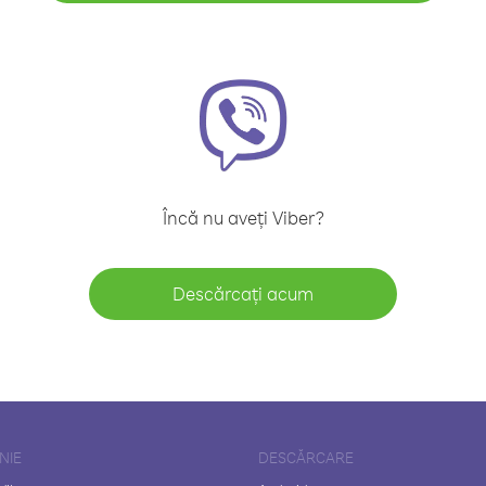
Încă nu aveți Viber?
Descărcați acum
NIE
DESCĂRCARE