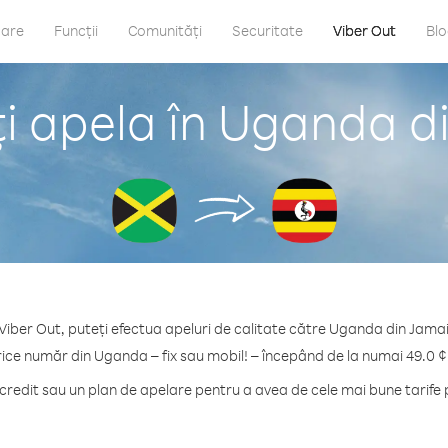
care
Funcții
Comunități
Securitate
Viber Out
Bl
i apela în Uganda d
Viber Out, puteți efectua apeluri de calitate către Uganda din Jama
rice număr din Uganda – fix sau mobil! – începând de la numai 49.0 ¢
redit sau un plan de apelare pentru a avea de cele mai bune tarife