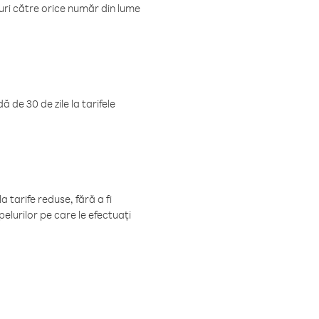
luri către orice număr din lume
 de 30 de zile la tarifele
 tarife reduse, fără a fi
elurilor pe care le efectuați