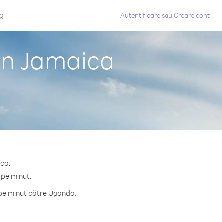
og
Autentificare
sau
Creare cont
in Jamaica
ica.
 pe minut.
 pe minut către Uganda.