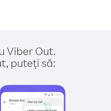
u Viber Out.
, puteți să: