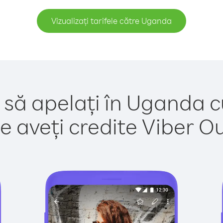
Vizualizați tarifele către Uganda
 să apelați în Uganda c
e aveți credite Viber Out