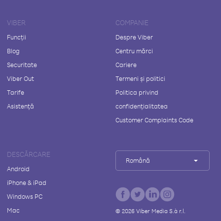
VIBER
COMPANIE
Funcții
Despre Viber
Blog
Centru mărci
Securitate
Cariere
Viber Out
Termeni și politici
Tarife
Politica privind
Asistență
confidențialitatea
Customer Complaints Code
DESCĂRCARE
Română
Android
iPhone & iPad
Windows PC
Mac
©
2026
Viber Media S.à r.l.