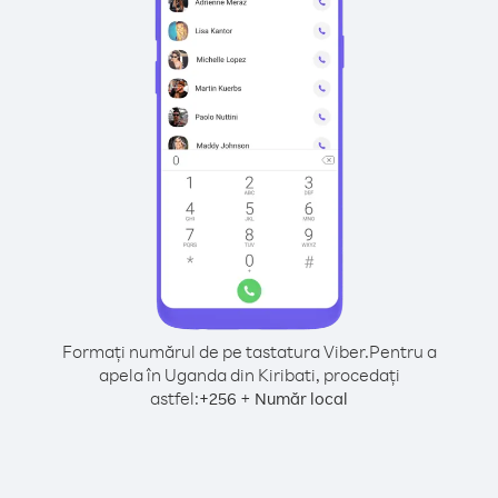
Formați numărul de pe tastatura Viber.
Pentru a
apela în Uganda din Kiribati, procedați
astfel:
+
+
256
Număr local